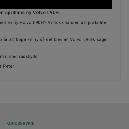
n sprillans ny Volvo L90H.
ed en ny Volvo L90H? Vi fick chansen att prata lite
tio år att köpa en ny så det blev en Volvo L90H, säger
00mm
med rasskydd.
er Peter.
KUNDSERVICE