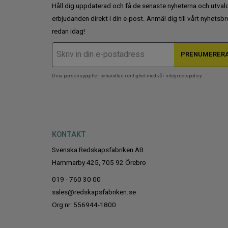
Håll dig uppdaterad och få de senaste nyheterna och utval
erbjudanden direkt i din e-post. Anmäl dig till vårt nyhetsbr
redan idag!
PRENUMERER
Dina personuppgifter behandlas i enlighet med vår
integritetspolicy
.
KONTAKT
Svenska Redskapsfabriken AB
Hammarby 425, 705 92 Örebro
019 - 760 30 00
sales@redskapsfabriken.se
Org nr: 556944-1800