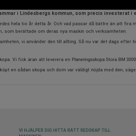
ammar i Lindesbergs kommun, som precis investerat i e
s hela tio år detta år. Och vad passar då bättre än att fira m
n, som berättade om deras nya maskin och verksamheten.
amheten, vi använder den till allting. Så nu var det dags efter 
kopa. Vi fick äran att leverera en
Planeringsskopa Stora BM 30
e köpt en sådan skopa och dom var väldigt nöjda med den, säg
VI HJÄLPER DIG HITTA RÄTT REDSKAP TILL