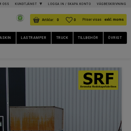
M OSS
KUNDTJÄNST
LOGGA IN / SKAPA KONTO
VÄGBESKRIVNING
KUNDVAGN
ANTAL PRODUKTER:
FAVORITER
ANTAL FAVORITER:
Priser visas
exkl. moms
0
0
ASKIN
LASTRAMPER
TRUCK
TILLBEHÖR
ÖVRIGT