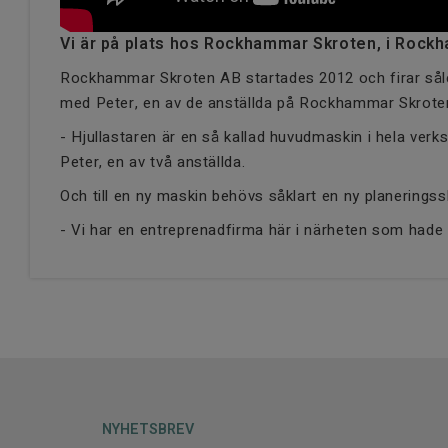
o
n
Vi är på plats hos Rockhammar Skroten, i Rockh
Rockhammar Skroten AB startades 2012 och firar sålede
med Peter, en av de anställda på Rockhammar Skrote
- Hjullastaren är en så kallad huvudmaskin i hela verks
Peter, en av två anställda.
Och till en ny maskin behövs såklart en ny planeringss
- Vi har en entreprenadfirma här i närheten som had
NYHETSBREV