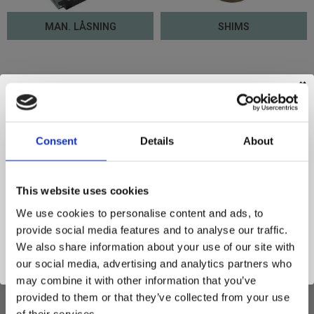
MAN. LÅSNING
SHIMS
✖
HEJ, ÄR DU PRIVATPERSON ELLER
FÖRETAGARE?
Consent
Details
About
NYHETSBREV
Håll dig uppdaterad och få de senaste nyheterna och utvalda
PRIVAT
FÖRETAG
This website uses cookies
erbjudanden direkt i din e-post. Anmäl dig till vårt nyhetsbrev
We use cookies to personalise content and ads, to
redan idag!
provide social media features and to analyse our traffic.
We also share information about your use of our site with
our social media, advertising and analytics partners who
PRENUMERERA
may combine it with other information that you’ve
provided to them or that they’ve collected from your use
Dina personuppgifter behandlas i enlighet med vår
integritetspolicy
.
of their services.