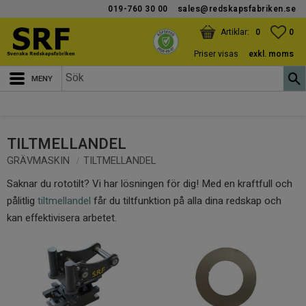
019-760 30 00
sales@redskapsfabriken.se
Meny
KUNDVAGN
ANTAL PRODUKTER:
FAV
ANT
0
0
Priser visas
exkl. moms
TILTMELLANDEL
GRÄVMASKIN
TILTMELLANDEL
Saknar du rototilt? Vi har lösningen för dig! Med en kraftfull och
pålitlig
tiltmellandel
får du tiltfunktion på alla dina redskap och
kan effektivisera arbetet.