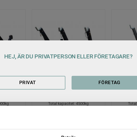
HEJ, ÄR DU PRIVATPERSON ELLER FÖRETAGARE?
PRIVAT
FÖRETAG
el Stora 
Storsäckslyft Trippel - 
Storsäcks
Stora BM
BM - 
3000kg
Total kapacitet: 4500kg
Total
16 900
17 900
KR
KR
1 st i lager
5 st i lager
KÖP
KÖP
Lägg till i favoriter
Lägg till i favoriter