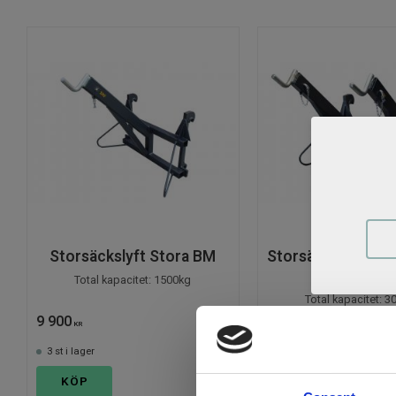
Storsäckslyft Stora BM
Storsäckslyft Dubb
BM
Total kapacitet: 1500kg
Total kapacitet: 
9 900
12 900
KR
KR
3 st i lager
6 st i lager
KÖP
KÖP
Lägg till i favoriter