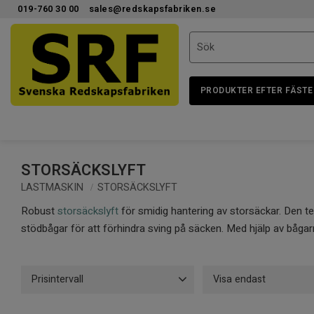
019-760 30 00
sales@redskapsfabriken.se
PRODUKTER EFTER FÄSTE
STORSÄCKSLYFT
LASTMASKIN
STORSÄCKSLYFT
Robust
storsäckslyft
för smidig hantering av storsäckar. Den te
stödbågar för att förhindra sving på säcken. Med hjälp av bågarna
Prisintervall
Visa endast
9 900
32 900
Finns i lager
7