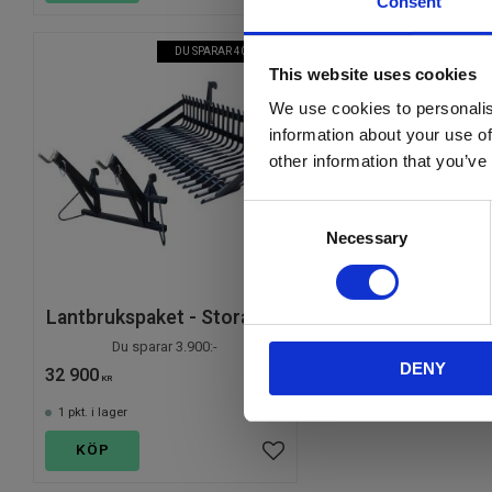
Consent
DU SPARAR 4000 KR!
This website uses cookies
We use cookies to personalis
information about your use of
other information that you’ve
C
Necessary
o
n
s
Lantbrukspaket - Stora BM
e
n
Du sparar 3.900:-
DENY
t
32 900
KR
S
1 pkt. i lager
e
KÖP
l
Lägg till i favoriter
e