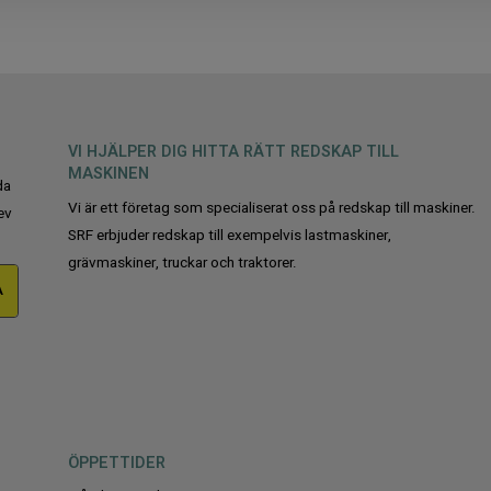
VI HJÄLPER DIG HITTA RÄTT REDSKAP TILL
MASKINEN
da
Vi är ett företag som specialiserat oss på redskap till maskiner.
ev
SRF erbjuder redskap till exempelvis lastmaskiner,
grävmaskiner, truckar och traktorer.
A
ÖPPETTIDER