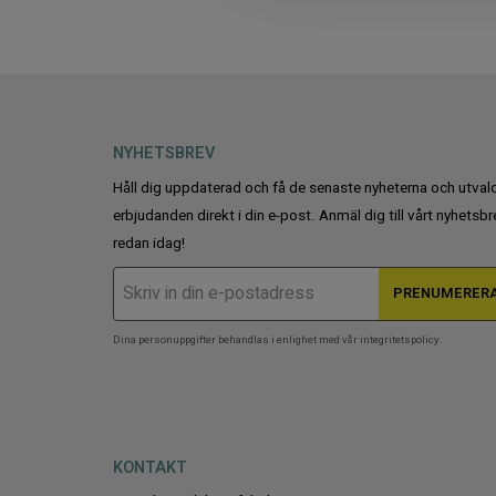
c
t
i
o
n
NYHETSBREV
Håll dig uppdaterad och få de senaste nyheterna och utval
erbjudanden direkt i din e-post. Anmäl dig till vårt nyhetsbr
redan idag!
PRENUMERER
Dina personuppgifter behandlas i enlighet med vår
integritetspolicy
.
KONTAKT