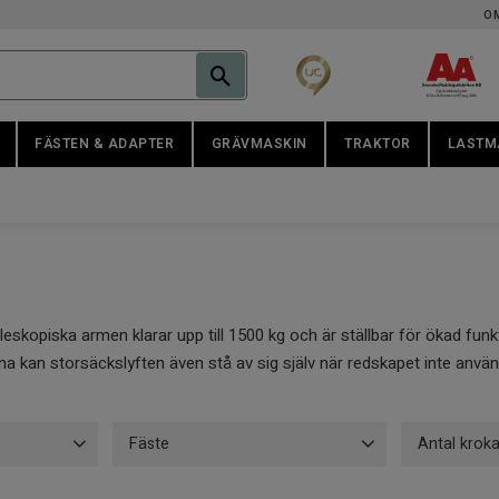
O
FÄSTEN & ADAPTER
GRÄVMASKIN
TRAKTOR
LASTM
leskopiska armen klarar upp till 1500 kg och är ställbar för ökad fun
 kan storsäckslyften även stå av sig själv när redskapet inte används
Fäste
Antal kroka
Stora BM
5
2
2
1