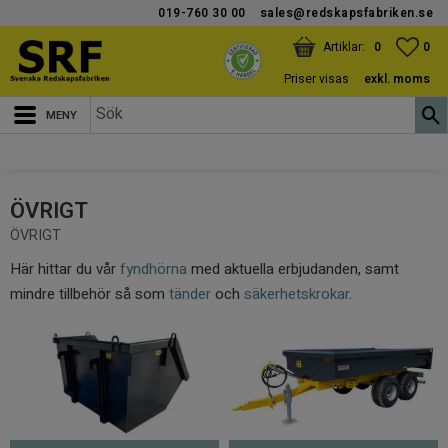
019-760 30 00
sales@redskapsfabriken.se
Meny
KUNDVAGN
ANTAL PRODUKTER:
FAV
ANT
0
0
Priser visas
exkl. moms
ÖVRIGT
ÖVRIGT
Här hittar du vår
fyndhörna
med aktuella erbjudanden, samt
mindre tillbehör så som
tänder
och
säkerhetskrokar
.