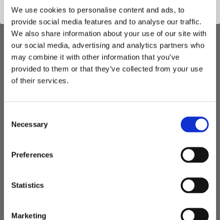
We use cookies to personalise content and ads, to
provide social media features and to analyse our traffic.
We also share information about your use of our site with
our social media, advertising and analytics partners who
NYHETSBREV
may combine it with other information that you’ve
Håll dig uppdaterad och få de senaste nyheterna och utvalda
provided to them or that they’ve collected from your use
erbjudanden direkt i din e-post. Anmäl dig till vårt nyhetsbrev
of their services.
redan idag!
C
Necessary
o
PRENUMERERA
n
s
Preferences
Dina personuppgifter behandlas i enlighet med vår
integritetspolicy
.
e
n
t
Statistics
S
e
Marketing