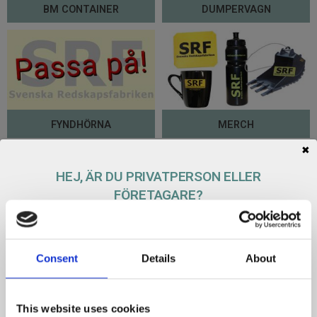
BM CONTAINER
DUMPERVAGN
FYNDHÖRNA
MERCH
✖
HEJ, ÄR DU PRIVATPERSON ELLER
FÖRETAGARE?
PRIVAT
FÖRETAG
TILLBEHÖR
VÄGSTÅL
Consent
Details
About
This website uses cookies