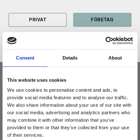
Lagerstatus
6 st i lager
Artikelnr
100179100929
PRIVAT
FÖRETAG
Consent
Details
About
produktblad-adapter-srf.pdf
This website uses cookies
ADAPTER
We use cookies to personalise content and ads, to
provide social media features and to analyse our traffic.
Ett smidigt sätt att använda redskap med ett annat fäste än
We also share information about your use of our site with
maskinen är utrustad med.
our social media, advertising and analytics partners who
Från Avant / Multione på maskin till redskap med Sms/Trima
may combine it with other information that you’ve
provided to them or that they’ve collected from your use
Mekanisk spaklåsning
of their services.