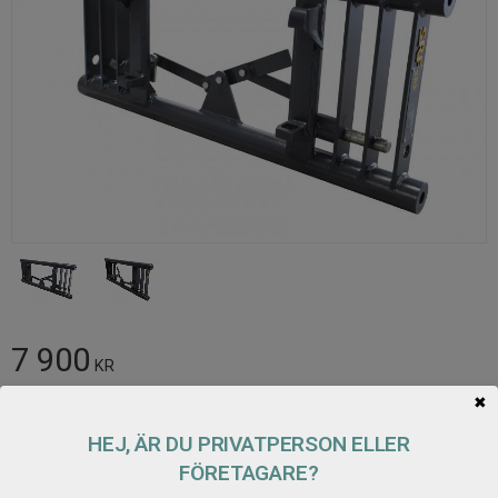
7 900
KR
✖
Antal
HEJ, ÄR DU PRIVATPERSON ELLER
Lägg t
KÖP
FÖRETAGARE?