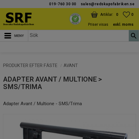
019-760 30 00
sales@redskapsfabriken.se
Meny
KUNDVAGN
ANTAL PRODUKTER:
FAV
ANT
0
0
Priser visas
exkl. moms
PRODUKTER EFTER FÄSTE
AVANT
ADAPTER AVANT / MULTIONE >
SMS/TRIMA
Adapter Avant / Multione - SMS/Trima