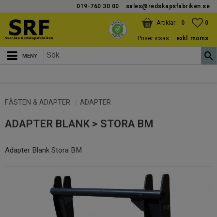
019-760 30 00
sales@redskapsfabriken.se
Meny
KUNDVAGN
ANTAL PRODUKTER:
FAV
ANT
0
0
Priser visas
exkl. moms
FÄSTEN & ADAPTER
ADAPTER
ADAPTER BLANK > STORA BM
Adapter Blank Stora BM