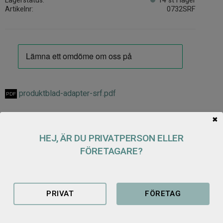
Lagerstatus
14 st i lager
Artikelnr
0732SRF
produktblad-adapter-srf.pdf
✖
ADAPTER
HEJ, ÄR DU PRIVATPERSON ELLER
FÖRETAGARE?
Ett smidigt sätt att använda redskap med ett annat fäste än
maskinen är utrustad med.
Utan fäste till redskap med Stora BM
PRIVAT
FÖRETAG
Mekanisk spaklåsning
Vikt: 110 kg