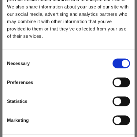
We also share information about your use of our site with
our social media, advertising and analytics partners who
may combine it with other information that you’ve
provided to them or that they’ve collected from your use
of their services.
C
Necessary
Redskapsfäste Lilla BM
Redskapsfäste SMS/Trima
o
Priset är angivet per par.
Priset är angivet per par.
n
1 390
990
s
KR
KR
Preferences
e
15 par i lager
44 par i lager
n
KÖP
KÖP
t
Statistics
Lägg till i favoriter
Lägg
S
e
Marketing
l
e