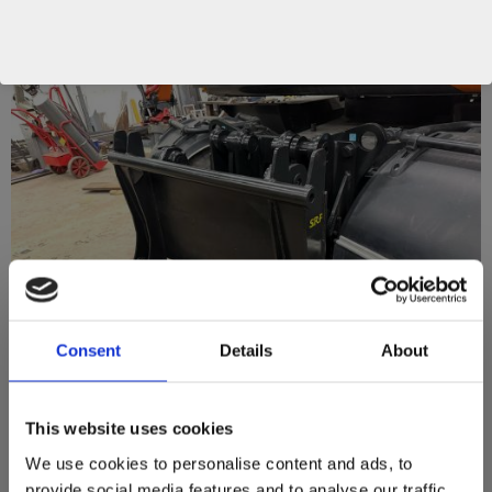
Bredd: 1145 mm
Adapter Blank > Stora BM hos kund
Consent
Details
About
This website uses cookies
Relaterade produkter
We use cookies to personalise content and ads, to
provide social media features and to analyse our traffic.