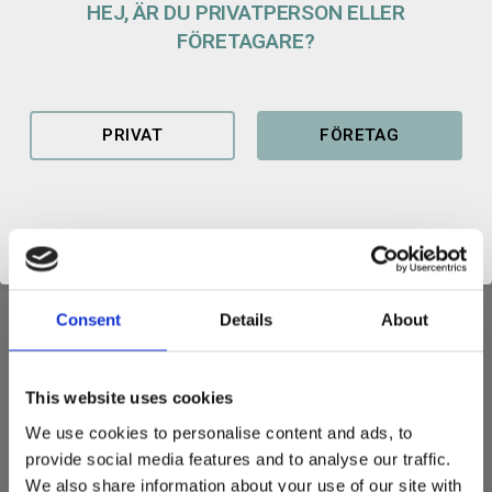
Lägg t
HEJ, ÄR DU PRIVATPERSON ELLER
KÖP
FÖRETAGARE?
Lagerstatus
Slutsåld - snart i lager
Artikelnr
100179101544
PRIVAT
FÖRETAG
AVJÄMNINGSBALK
Consent
Details
About
För planering och justering av stora ytor. Utrustad med skär och
uppsamlingsfack för att du enkelt ska kunna ta med dig material
- för ett effektivare arbete!
This website uses cookies
We use cookies to personalise content and ads, to
Funkar utmärkt i grus, matjord och liknande.
provide social media features and to analyse our traffic.
Redskapsfästet är något vinklat, ca 6 grader, för att göra det
We also share information about your use of our site with