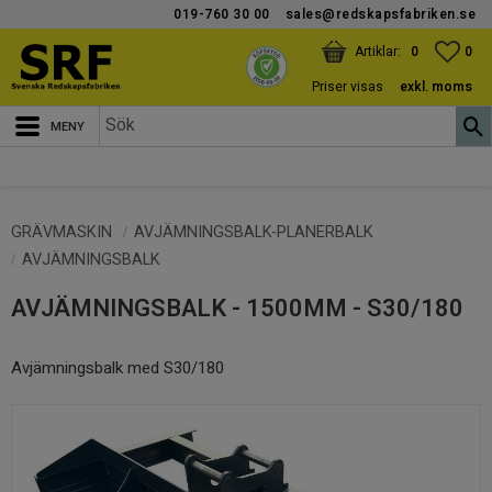
019-760 30 00
sales@redskapsfabriken.se
Meny
KUNDVAGN
ANTAL PRODUKTER:
FAV
ANT
0
0
Priser visas
exkl. moms
GRÄVMASKIN
AVJÄMNINGSBALK-PLANERBALK
AVJÄMNINGSBALK
AVJÄMNINGSBALK - 1500MM - S30/180
Avjämningsbalk med S30/180