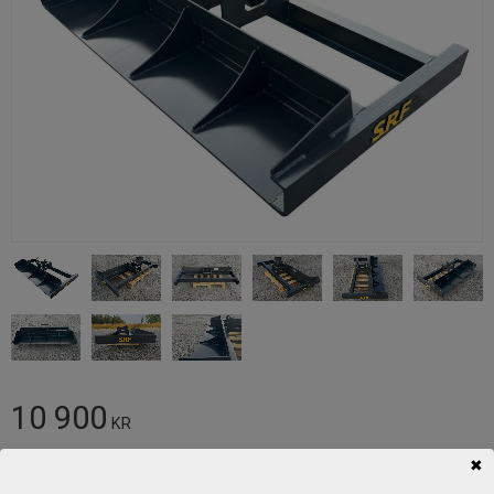
10 900
KR
✖
Antal