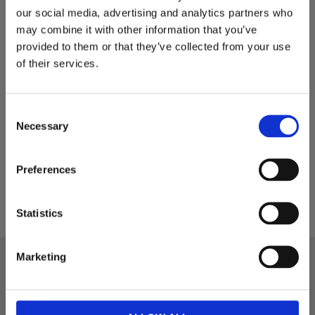
möjligt till plan rotation utan att behöva kompensera med
our social media, advertising and analytics partners who
rotortilt.
may combine it with other information that you’ve
provided to them or that they’ve collected from your use
Bredd: 1500 mm
of their services.
Djup: 800 mm
Höjd balk: 100 mm
Djup uppsamlingsfack: 310 mm
C
Höjd uppsamlingsfack: 210 mm
Necessary
o
Höjd till överkant fäste: 270 mm
n
Vikt: 99 kg
s
Preferences
Fäste: S30/180
e
n
t
Statistics
S
e
Marketing
l
e
NYHETSBREV
c
Håll dig uppdaterad och få de senaste nyheterna och utvalda
t