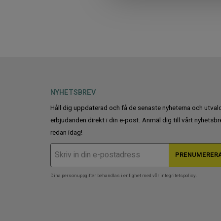
e
c
t
i
o
n
NYHETSBREV
Håll dig uppdaterad och få de senaste nyheterna och utval
erbjudanden direkt i din e-post. Anmäl dig till vårt nyhetsbr
redan idag!
PRENUMERER
Dina personuppgifter behandlas i enlighet med vår
integritetspolicy
.