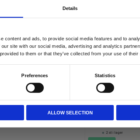
Details
Relaterade produkter
ehöver förflyttas, staplas eller
e content and ads, to provide social media features and to analy
verdel.
 our site with our social media, advertising and analytics partn
 provided to them or that they’ve collected from your use of their
Preferences
Statistics
mm, min läge: 820 mm
Balspjut Stora BM - 
spjut
ALLOW SELECTION
BALSPJUT STORA BM
10 900
KR
2 st i lager