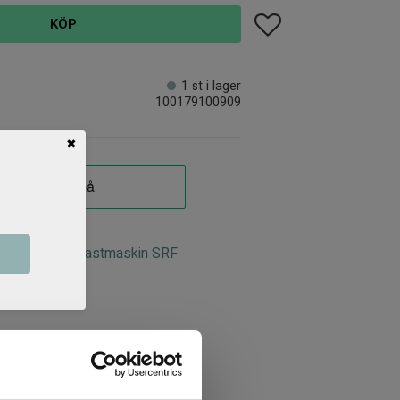
Lägg till i favoriter
KÖP
1 st i lager
100179100909
✖
algrip traktor lastmaskin SRF