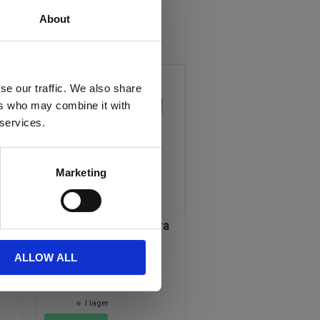
About
se our traffic. We also share
ers who may combine it with
 services.
Marketing
2 
Redskapsfäste Stora 
BM
ALLOW ALL
 2 SPJUT
Priset är angivet per par.
1 590
KR
I lager