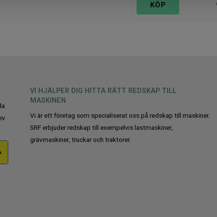
KÖP
VI HJÄLPER DIG HITTA RÄTT REDSKAP TILL
MASKINEN
da
Vi är ett företag som specialiserat oss på redskap till maskiner.
ev
SRF erbjuder redskap till exempelvis lastmaskiner,
grävmaskiner, truckar och traktorer.
A