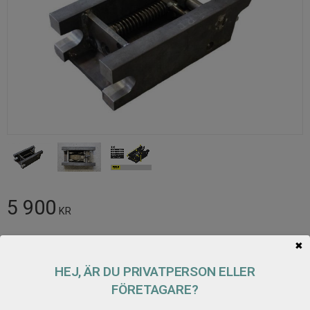
5 900
KR
Antal
✖
Lägg t
KÖP
HEJ, ÄR DU PRIVATPERSON ELLER
FÖRETAGARE?