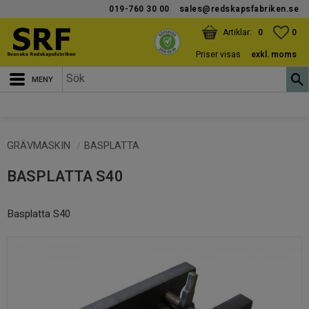
019-760 30 00
sales@redskapsfabriken.se
Meny
KUNDVAGN
ANTAL PRODUKTER:
FAV
ANT
0
0
Priser visas
exkl. moms
GRÄVMASKIN
BASPLATTA
BASPLATTA S40
Basplatta S40