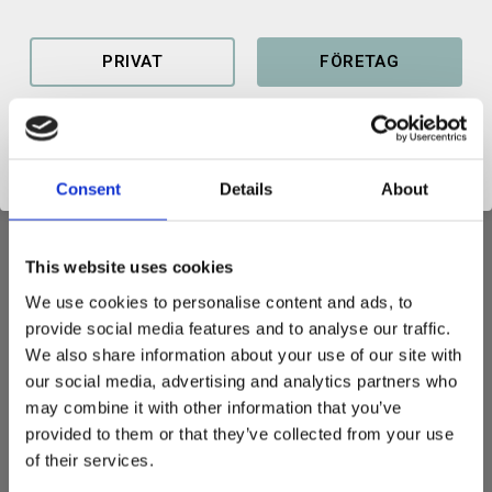
Lagerstatus
4 st i lager
Artikelnr
100179100610
PRIVAT
FÖRETAG
Consent
Details
About
BASPLATTA
Basplatta för redskap med S40-fäste. För egen montering som
This website uses cookies
maskinfäste eller ombyggnation till adapter.
We use cookies to personalise content and ads, to
Låser automatiskt vid koppling av redskap, låses upp manuellt
provide social media features and to analyse our traffic.
med medföljande låsrör.
We also share information about your use of our site with
our social media, advertising and analytics partners who
Fäste: S40
may combine it with other information that you’ve
Mekanisk låsning
provided to them or that they’ve collected from your use
Vikt: 24 kg
of their services.
Max rekommenderad maskinvikt: 6 ton