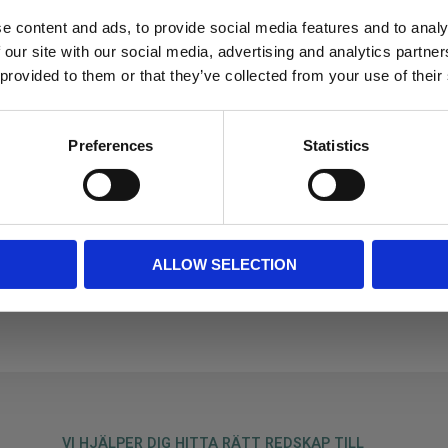
e content and ads, to provide social media features and to analy
 our site with our social media, advertising and analytics partn
 provided to them or that they’ve collected from your use of their
Tandhållare 3,5"
Preferences
Statistics
Tandhållare 3,5"
499
KR
6 st i lager
KÖP
ALLOW SELECTION
VI HJÄLPER DIG HITTA RÄTT REDSKAP TILL