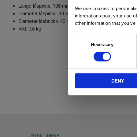
Längd låspinne: 108 mm
We use cookies to personalis
Diameter låspinne: 19 mm
information about your use of
Diameter låsbricka: 40 mm
other information that you’ve
Vikt: 7,6 kg
C
Necessary
o
n
s
e
n
DENY
t
S
e
l
e
c
t
i
NYHETSBREV