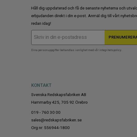
o
Håll dig uppdaterad och få de senaste nyheterna och utval
n
erbjudanden direkt i din e-post. Anmäl dig till vårt nyhetsbr
redan idag!
PRENUMERER
Dina personuppgifter behandlas i enlighet med vår
integritetspolicy
.
KONTAKT
Svenska Redskapsfabriken AB
Hammarby 425, 705 92 Örebro
019 - 760 30 00
sales@redskapsfabriken.se
Org nr: 556944-1800