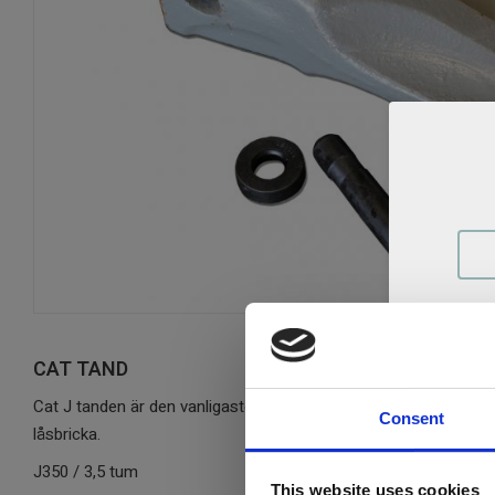
CAT TAND
Cat J tanden är den vanligaste tanden på marknaden och låses
Consent
låsbricka.
J350 / 3,5 tum
This website uses cookies