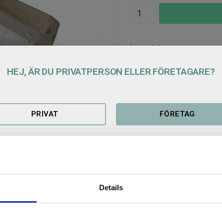
Lagerstatus
Artikelnr
HEJ, ÄR DU PRIVATPERSON ELLER FÖRETAGARE?
PRIVAT
FÖRETAG
Relaterade produkter
 från sidan med en pinne och en
Details