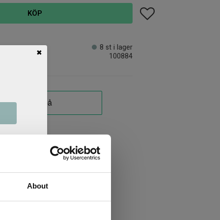
Lägg till i favoriter
KÖP
8 st i lager
✖
100884
About