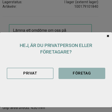
Lagerstatus
I lager (externt lager)
Artikelnr
100179101840
✖
HEJ, ÄR DU PRIVATPERSON ELLER
Dalagripen DGI Multigrip
FÖRETAGARE?
Dala-Gripen Multigrip lämpar sig för olika sorters avfallssortering
samt rör-/rundvirkelastning eller flyttning.
Används främst som sorteringsgrip. Med specialdesignade
PRIVAT
FÖRETAG
knivar av Hardox 450 där ena sidan är slät och den andra är
försedd med taggar, kan markskador förebyggas maximalt.
Specialdesignade klor (med taggar) håller fast i materialet och
minskar glidmöjligheterna.
Grip area bredd: 450 mm