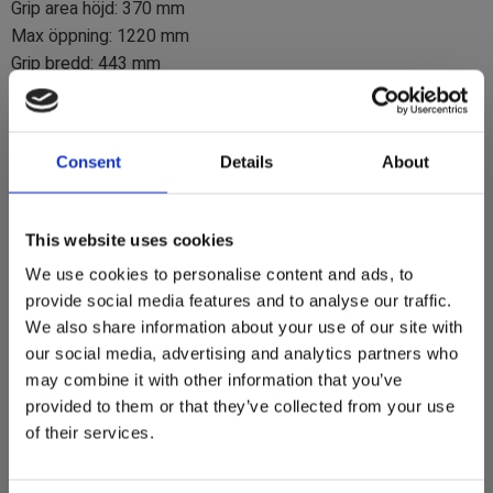
Grip area höjd: 370 mm
Max öppning: 1220 mm
Grip bredd: 443 mm
Max tryck: 250 bar
Kapacitet: 3000 kg
Gripens vikt: 127 kg
Consent
Details
About
Gripens rekommenderade maskinvikt: 2,0 - 6,0 ton
Välj fäste som passar din maskin i listan!
This website uses cookies
DGI 20 kan levereras med följande fäste:
We use cookies to personalise content and ads, to
Utan fäste
provide social media features and to analyse our traffic.
We also share information about your use of our site with
S40
our social media, advertising and analytics partners who
S40 kryssfäste
may combine it with other information that you’ve
Vridbart S40
provided to them or that they’ve collected from your use
Hittar du inte ditt fäste? Kontakta oss på 019 - 760 30 00 så
of their services.
hjälper vi dig.