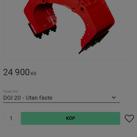
24 900
KR
Fäste DGI
Antal
Lägg t
KÖP