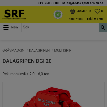
019-760 30 00
sales@redskapsfabriken.se
Meny
KUNDVAGN
ANTAL PRODUKTER:
FAV
ANT
0
0
Priser visas
exkl. moms
GRÄVMASKIN
DALAGRIPEN
MULTIGRIP
DALAGRIPEN DGI 20
Rek. maskinvikt: 2,0 - 6,0 ton