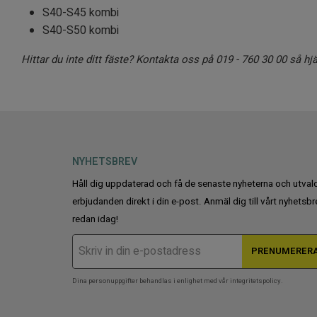
S40-S45 kombi
S40-S50 kombi
Hittar du inte ditt fäste? Kontakta oss på 019 - 760 30 00 så hjäl
NYHETSBREV
Håll dig uppdaterad och få de senaste nyheterna och utval
erbjudanden direkt i din e-post. Anmäl dig till vårt nyhetsbr
redan idag!
PRENUMERER
Dina personuppgifter behandlas i enlighet med vår
integritetspolicy
.