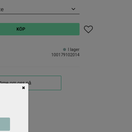
Lägg till i favoriter
KÖP
I lager
100179102014
✖