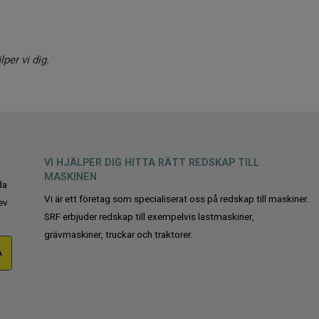
per vi dig.
VI HJÄLPER DIG HITTA RÄTT REDSKAP TILL
MASKINEN
da
Vi är ett företag som specialiserat oss på redskap till maskiner.
ev
SRF erbjuder redskap till exempelvis lastmaskiner,
grävmaskiner, truckar och traktorer.
A