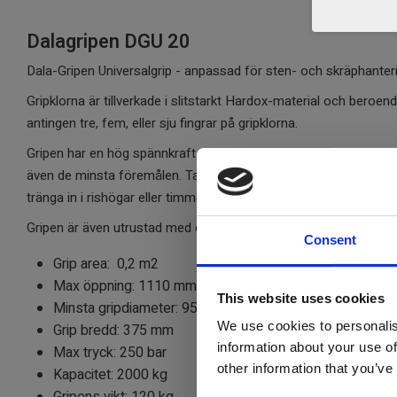
Dalagripen DGU 20
Dala-Gripen Universalgrip - anpassad för sten- och skräphante
Gripklorna är tillverkade i slitstarkt Hardox-material och beroen
antingen tre, fem, eller sju fingrar på gripklorna.
Gripen har en hög spännkraft och lämnar en mycket liten gripöp
även de minsta föremålen. Tack vara gripklornas utformning med
tränga in i rishögar eller timmerskräp.
Gripen är även utrustad med en bukplatta som skyddar hydraulcy
Consent
Grip area: 0,2 m2
Max öppning: 1110 mm
This website uses cookies
Minsta gripdiameter: 95 mm
We use cookies to personalis
Grip bredd: 375 mm
information about your use of
Max tryck: 250 bar
other information that you’ve
Kapacitet: 2000 kg