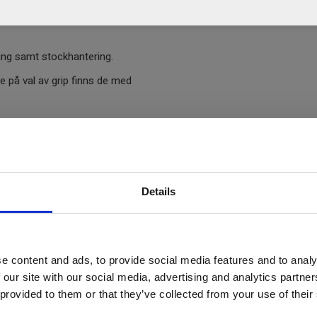
ring samt stockhantering.
de på val av grip finns de med
pning som gör det lätt att hantera
 fingrar gör det även enkelt att
lindern underifrån.
Details
e content and ads, to provide social media features and to analy
 our site with our social media, advertising and analytics partn
 provided to them or that they’ve collected from your use of their