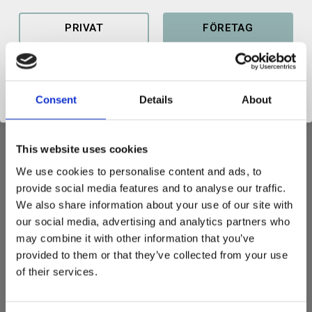
Artikelnr
456965681
PRIVAT
FÖRETAG
Consent
Details
About
Förlängningsgaffel tillverkad i högsta kvalitet. CE-märkt med
målad yta och låses i bakkant med den medföljande sprinten.
This website uses cookies
Underliggande gaffellängd bör vara 60% av förlängningsgaffeln.
We use cookies to personalise content and ads, to
provide social media features and to analyse our traffic.
Längd: 2500mm
We also share information about your use of our site with
Yttermått - bredd: 118mm, höjd: 50mm
our social media, advertising and analytics partners who
Kapacitet: 2500kg/600mm
may combine it with other information that you’ve
Passar gaffel 100x40 mm
provided to them or that they’ve collected from your use
Sluten botten
of their services.
Vikt: 30 kg / st