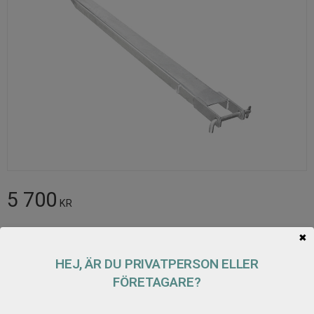
5 700
KR
Antal
✖
Lägg t
KÖP
HEJ, ÄR DU PRIVATPERSON ELLER
FÖRETAGARE?
Lagerstatus
2 par i lager