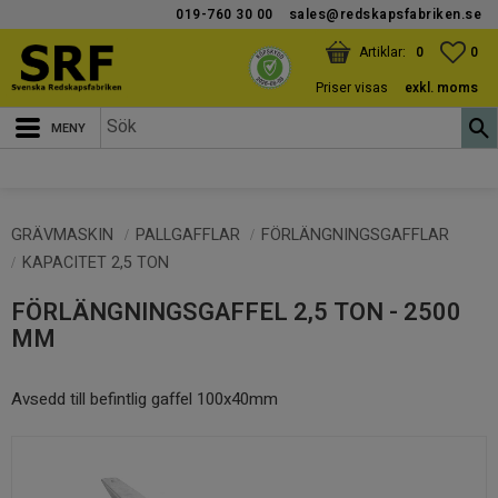
019-760 30 00
sales@redskapsfabriken.se
Meny
KUNDVAGN
ANTAL PRODUKTER:
FAV
ANT
0
0
Priser visas
exkl. moms
GRÄVMASKIN
PALLGAFFLAR
FÖRLÄNGNINGSGAFFLAR
KAPACITET 2,5 TON
FÖRLÄNGNINGSGAFFEL 2,5 TON - 2500
MM
Avsedd till befintlig gaffel 100x40mm