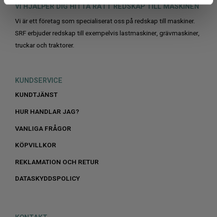
VI HJÄLPER DIG HITTA RÄTT REDSKAP TILL MASKINEN
Vi är ett företag som specialiserat oss på redskap till maskiner.
SRF erbjuder redskap till exempelvis lastmaskiner, grävmaskiner,
truckar och traktorer.
KUNDSERVICE
KUNDTJÄNST
HUR HANDLAR JAG?
VANLIGA FRÅGOR
KÖPVILLKOR
REKLAMATION OCH RETUR
DATASKYDDSPOLICY