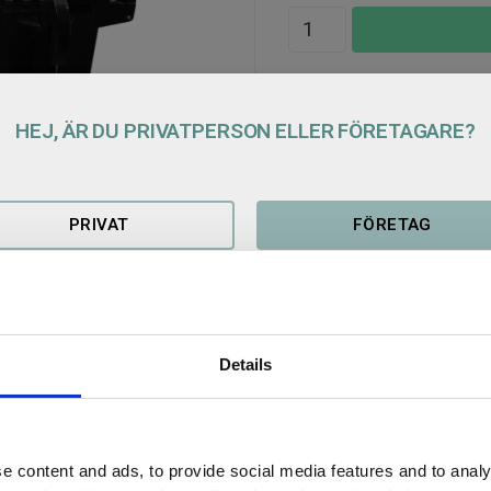
Lagerstatus
Artikelnr
HEJ, ÄR DU PRIVATPERSON ELLER FÖRETAGARE?
PRIVAT
FÖRETAG
Details
gning för enkelt och billigt byte av
e content and ads, to provide social media features and to analy