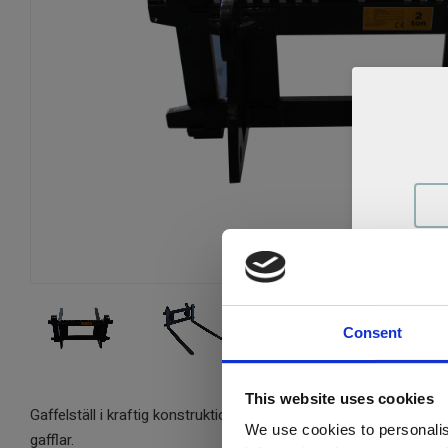
Consent
This website uses cookies
Gaffelställ i kraftig konstruktion med bra genomsikt. FEM upphän
We use cookies to personalis
gafflar.