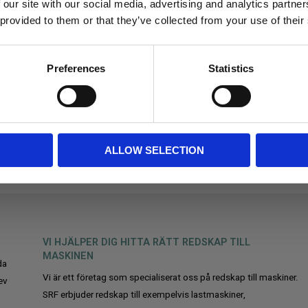
 our site with our social media, advertising and analytics partn
 provided to them or that they’ve collected from your use of their
Preferences
Statistics
ALLOW SELECTION
VI HJÄLPER DIG HITTA RÄTT REDSKAP TILL
MASKINEN
da
Vi är ett företag som specialiserat oss på redskap till maskiner.
ev
SRF erbjuder redskap till exempelvis lastmaskiner,