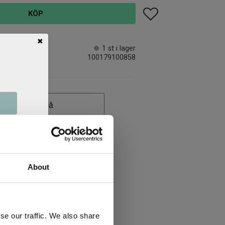
Lägg till i favoriter
KÖP
✖
1 st i lager
100179100858
About
se our traffic. We also share