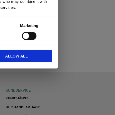
ers who may combine it with
 services.
Marketing
ALLOW ALL
KUNDSERVICE
KUNDTJÄNST
HUR HANDLAR JAG?