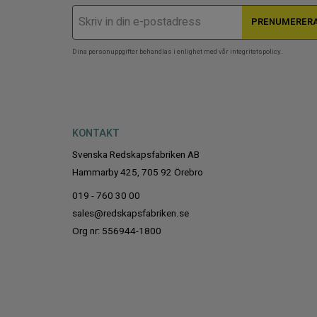
PRENUMERER
Dina personuppgifter behandlas i enlighet med vår
integritetspolicy
.
KONTAKT
Svenska Redskapsfabriken AB
Hammarby 425, 705 92 Örebro
019 - 760 30 00
sales@redskapsfabriken.se
Org nr: 556944-1800