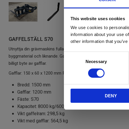
This website uses cookies
We use cookies to personalis
information about your use of
GAFFELSTÄLL S70
other information that you’ve
Utnyttja din grävmaskins fulla potential. Använd detta gaffelställ f
C
byggmaterial och liknande. Gaffelställ i kraftig konstruktion m
Necessary
o
billigt byte av gafflar.
n
Gafflar: 150 x 60 x 1200 mm FEM 4A
s
e
Bredd: 1500 mm
n
Gafflar: 1200 mm
DENY
t
Fäste: S70
S
Kapacitet: 8000 kg/600 mm
e
Vikt gaffelram: 298,5 kg
l
Vikt med gafflar: 564,5 kg
e