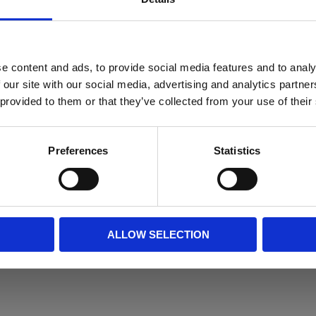
e content and ads, to provide social media features and to analy
 our site with our social media, advertising and analytics partn
 provided to them or that they’ve collected from your use of their
ör förflyttning av pallar,
ed FEM-upphängning för enkelt och
Preferences
Statistics
ALLOW SELECTION