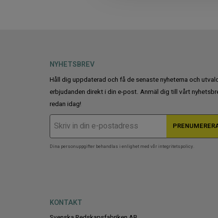
c
t
i
o
n
NYHETSBREV
Håll dig uppdaterad och få de senaste nyheterna och utval
erbjudanden direkt i din e-post. Anmäl dig till vårt nyhetsbr
redan idag!
PRENUMERER
Dina personuppgifter behandlas i enlighet med vår
integritetspolicy
.
KONTAKT
Svenska Redskapsfabriken AB