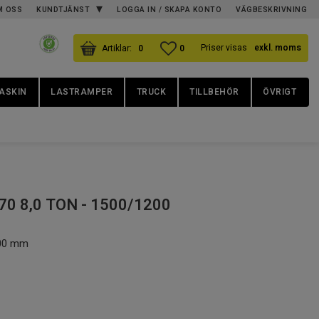
M OSS
KUNDTJÄNST
LOGGA IN / SKAPA KONTO
VÄGBESKRIVNING
KUNDVAGN
ANTAL PRODUKTER:
FAVORITER
ANTAL FAVORITER:
Priser visas
exkl. moms
0
0
ASKIN
LASTRAMPER
TRUCK
TILLBEHÖR
ÖVRIGT
0 8,0 TON - 1500/1200
200 mm