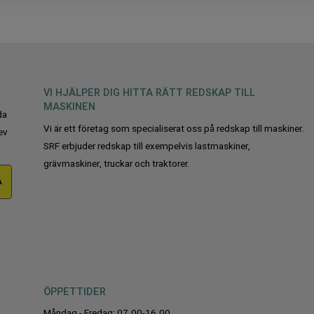
VI HJÄLPER DIG HITTA RÄTT REDSKAP TILL
MASKINEN
da
Vi är ett företag som specialiserat oss på redskap till maskiner.
ev
SRF erbjuder redskap till exempelvis lastmaskiner,
grävmaskiner, truckar och traktorer.
A
ÖPPETTIDER
Måndag - Fredag: 07.00-16.00