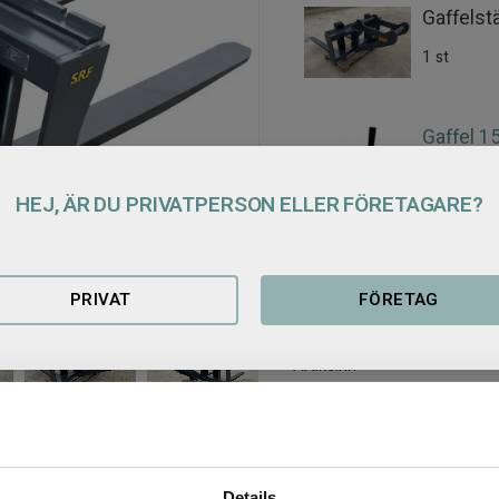
Gaffelst
1 st
Gaffel 
2 st
HEJ, ÄR DU PRIVATPERSON ELLER FÖRETAGARE?
Antal
PRIVAT
FÖRETAG
Lagerstatus
Artikelnr
Details