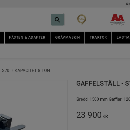
O
FÄSTEN & ADAPTER
GRÄVMASKIN
TRAKTOR
LASTM
S70
KAPACITET 8 TON
GAFFELSTÄLL - S7
Bredd: 1500 mm Gafflar: 1
Nedsatt pris:
23 900
KR