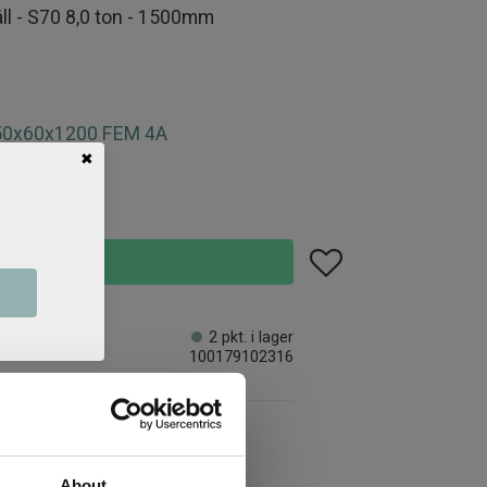
äll - S70 8,0 ton - 1500mm
150x60x1200 FEM 4A
✖
Lägg till i favoriter
KÖP
2 pkt. i lager
100179102316
About