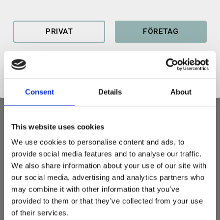
Lagerstatus
I lager
Artikelnr
100179100624
PRIVAT
FÖRETAG
Consent
Details
About
GRINDFÄSTE 3 ST
Grindfäste S45 i 3-pack
This website uses cookies
Köp ett 3-pack med grindar och spara pengar.
We use cookies to personalise content and ads, to
Svetsfästen enligt nordisk standard.
provide social media features and to analyse our traffic.
Gavlar i 355 stål och axlar i C45.
We also share information about your use of our site with
our social media, advertising and analytics partners who
Vikt: 18 kg/st
may combine it with other information that you’ve
Gavlar: 20 mm
provided to them or that they’ve collected from your use
Grindfästen, även kallat ombyggnadsfäste, används på redskap
of their services.