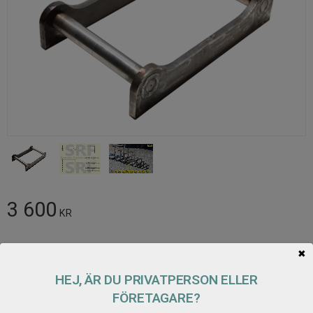
3 600
KR
Antal
✖
Lägg t
KÖP
HEJ, ÄR DU PRIVATPERSON ELLER
FÖRETAGARE?