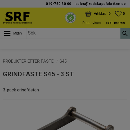
019-760 30 00
sales@redskapsfabriken.se
Meny
KUNDVAGN
ANTAL PRODUKTER:
FAV
ANT
0
0
Priser visas
exkl. moms
PRODUKTER EFTER FÄSTE
S45
GRINDFÄSTE S45 - 3 ST
3-pack grindfästen