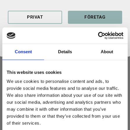
Lagerstatus
I lager
Artikelnr
100179100627
PRIVAT
FÖRETAG
Consent
Details
About
GRINDFÄSTE 3 ST
Grindfäste S70 i 3-pack
This website uses cookies
Köp ett 3-pack med grindar och spara pengar.
We use cookies to personalise content and ads, to
Svetsfästen enligt nordisk standard.
provide social media features and to analyse our traffic.
Gavlar i 355 stål och axlar i C45.
We also share information about your use of our site with
Vikt: 68 kg/st
our social media, advertising and analytics partners who
Gavlar: 30 mm
may combine it with other information that you’ve
provided to them or that they’ve collected from your use
Grindfästen, även kallat ombyggnadsfäste, används på redskap
of their services.
till exempelvis grävmaskiner och traktorgrävare. De
grindfästen
vi