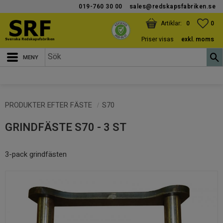
019-760 30 00
sales@redskapsfabriken.se
Meny
KUNDVAGN
ANTAL PRODUKTER:
FAV
ANT
0
0
Priser visas
exkl. moms
PRODUKTER EFTER FÄSTE
S70
GRINDFÄSTE S70 - 3 ST
3-pack grindfästen