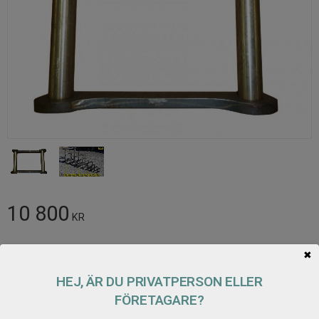
10 800
KR
Antal
✖
Lägg t
KÖP
HEJ, ÄR DU PRIVATPERSON ELLER
FÖRETAGARE?