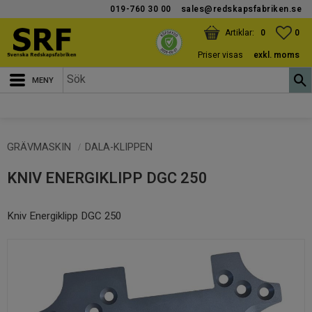
019-760 30 00
sales@redskapsfabriken.se
Meny
KUNDVAGN
ANTAL PRODUKTER:
FAV
ANT
0
0
Priser visas
exkl. moms
GRÄVMASKIN
DALA-KLIPPEN
KNIV ENERGIKLIPP DGC 250
Kniv Energiklipp DGC 250