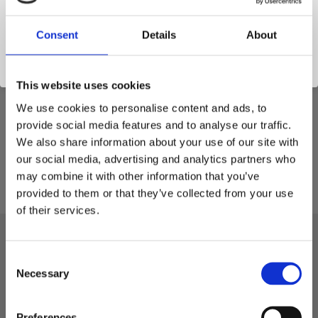
Consent
Details
About
This website uses cookies
Utbytbar kniv till Dala-klippen DGC 250
We use cookies to personalise content and ads, to
Material: Hardox 450
provide social media features and to analyse our traffic.
Levereras med bult och mutter
We also share information about your use of our site with
our social media, advertising and analytics partners who
may combine it with other information that you’ve
provided to them or that they’ve collected from your use
of their services.
C
NYHETSBREV
Necessary
o
Håll dig uppdaterad och få de senaste nyheterna och utvalda
n
erbjudanden direkt i din e-post. Anmäl dig till vårt nyhetsbrev
s
Preferences