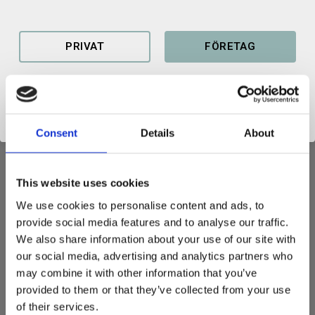
Lagerstatus
3 par i lager
Artikelnr
100179101071
PRIVAT
FÖRETAG
Produktblad lastramp SRF
Consent
Details
About
This website uses cookies
LASTRAMP
We use cookies to personalise content and ads, to
Kraftig uppkörningsramp för lastning av maskiner med
provide social media features and to analyse our traffic.
gummiband eller hjul.
We also share information about your use of our site with
our social media, advertising and analytics partners who
Längd: 4500 mm
may combine it with other information that you’ve
Bredd utvändigt: 450 mm
provided to them or that they’ve collected from your use
Höjd: 142 mm
of their services.
Kapacitet: 3000 kg / par