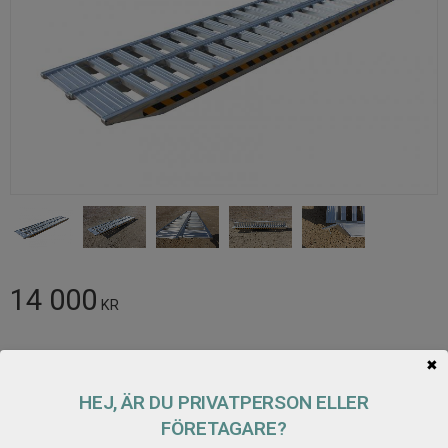
14 000
KR
Antal
✖
Lägg t
KÖP
HEJ, ÄR DU PRIVATPERSON ELLER
FÖRETAGARE?