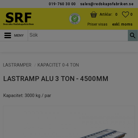
019-760 30 00
sales@redskapsfabriken.se
Meny
KUNDVAGN
ANTAL PRODUKTER:
FAV
ANT
0
0
Priser visas
exkl. moms
LASTRAMPER
KAPACITET 0-4 TON
LASTRAMP ALU 3 TON - 4500MM
Kapacitet: 3000 kg / par