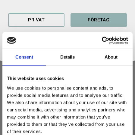
Lagerstatus
9 par i lager
Artikelnr
100179101032
PRIVAT
FÖRETAG
Produktblad lastramp SRF
Consent
Details
About
This website uses cookies
LASTRAMP
We use cookies to personalise content and ads, to
Kraftig uppkörningsramp för lastning av maskiner med
provide social media features and to analyse our traffic.
gummiband eller hjul.
We also share information about your use of our site with
our social media, advertising and analytics partners who
Längd: 1500 mm
may combine it with other information that you’ve
Bredd utvändigt: 400 mm
provided to them or that they’ve collected from your use
Höjd: 82 mm
of their services.
Kapacitet: 4500 kg / par