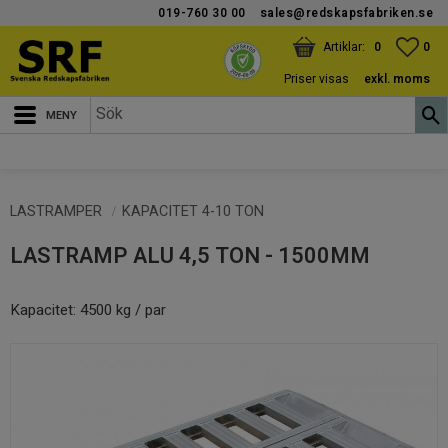
019-760 30 00
sales@redskapsfabriken.se
Meny
KUNDVAGN
ANTAL PRODUKTER:
FAV
ANT
0
0
Priser visas
exkl. moms
LASTRAMPER
KAPACITET 4-10 TON
LASTRAMP ALU 4,5 TON - 1500MM
Kapacitet: 4500 kg / par