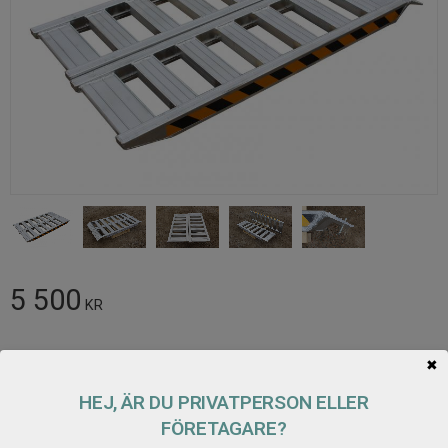
5 500
KR
Antal
✖
Lägg t
KÖP
HEJ, ÄR DU PRIVATPERSON ELLER
FÖRETAGARE?