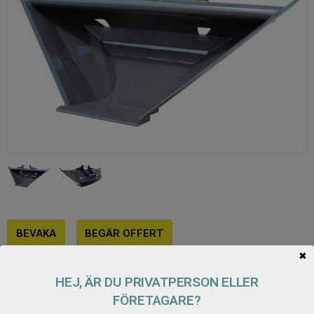
BEVAKA
BEGÄR OFFERT
✖
Lagerstatus
Offert förfrågan
HEJ, ÄR DU PRIVATPERSON ELLER
Artikelnr
100179100874
FÖRETAGARE?