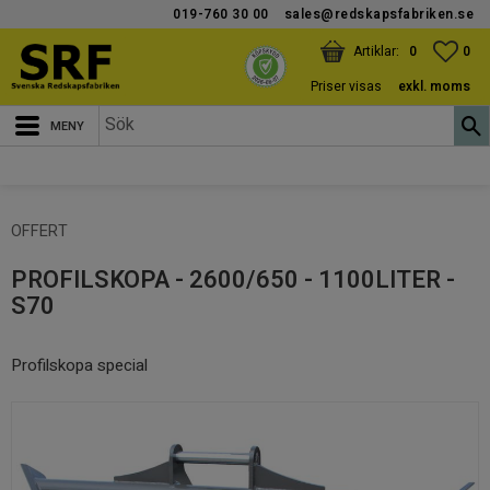
019-760 30 00
sales@redskapsfabriken.se
Meny
KUNDVAGN
ANTAL PRODUKTER:
FAV
ANT
0
0
Priser visas
exkl. moms
OFFERT
PROFILSKOPA - 2600/650 - 1100LITER -
S70
Profilskopa special