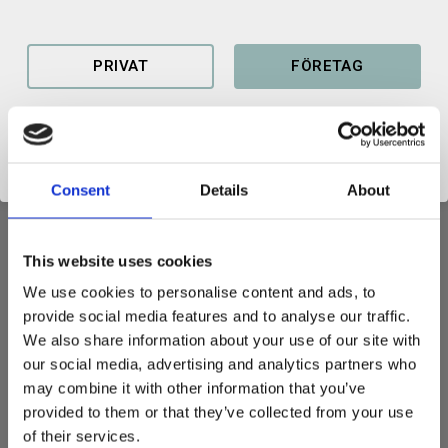
PRIVAT
FÖRETAG
PROFILSKOPA
Ska du gräva nya diken eller rensa befintliga? Med en kraftig
Consent
Details
About
profilskopa i 45 graders v-profil blir arbetet lätt och smidigt för
dig.
This website uses cookies
Fäste: S70
Bredd vid stål: 650 mm
We use cookies to personalise content and ads, to
Bredd upptill: 2600 mm
provide social media features and to analyse our traffic.
Volym: 1100 liter
We also share information about your use of our site with
our social media, advertising and analytics partners who
Tillverkad i Sverige
may combine it with other information that you’ve
Detta är en tillverkningsprodukt och ett exempel på produkter vi
provided to them or that they’ve collected from your use
kan ta fram efter era önskemål. Vill ni exempelvis ha en annan
of their services.