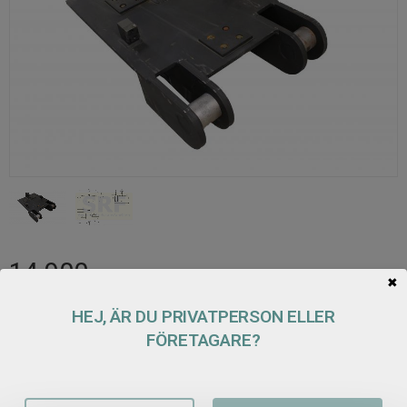
14 900
KR
✖
HEJ, ÄR DU PRIVATPERSON ELLER
Antal
FÖRETAGARE?
Lägg t
KÖP