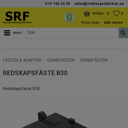
019-760 30 00
sales@redskapsfabriken.se
Meny
KUNDVAGN
ANTAL PRODUKTER:
FAV
ANT
0
0
Priser visas
exkl. moms
FÄSTEN & ADAPTER
GRINDFÄSTEN
GRINDFÄSTEN
REDSKAPSFÄSTE B30
Redskapsfäste B30