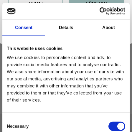
Lagerstatus
1 st i lager
PRIVAT
FÖRETAG
Artikelnr
100179100719
Consent
Details
About
This website uses cookies
REDSKAPSFÄSTE
We use cookies to personalise content and ads, to
provide social media features and to analyse our traffic.
Robust redskapsfäste B30 av högsta kvalitet.
We also share information about your use of our site with
our social media, advertising and analytics partners who
Vikt: 190 kg
may combine it with other information that you’ve
Tjocklek platta: 20 mm
provided to them or that they’ve collected from your use
of their services.
C
Necessary
o