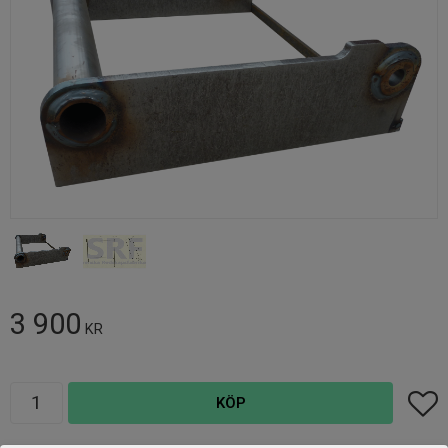
3 900
KR
Antal
Lägg t
KÖP