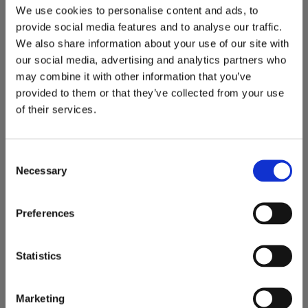
We use cookies to personalise content and ads, to
provide social media features and to analyse our traffic.
We also share information about your use of our site with
our social media, advertising and analytics partners who
may combine it with other information that you’ve
provided to them or that they’ve collected from your use
of their services.
Redskapsfäste Bobcat 
Redskapsfäste Bobcat 
C
S100
S463/S70
Necessary
o
Redskapsfäste bredd: 1147 mm
Redskapsfäste med bredd: 910
n
mm
2 490
1 990
s
KR
KR
Preferences
e
3 st i lager
4 st i lager
n
KÖP
KÖP
t
Statistics
Lägg till i favoriter
Lägg
S
e
Marketing
l