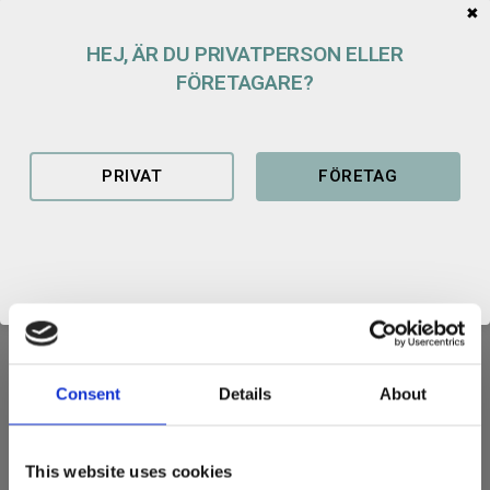
✖
Lagerstatus
1 st i lager
Artikelnr
100934
HEJ, ÄR DU PRIVATPERSON ELLER
FÖRETAGARE?
PRIVAT
FÖRETAG
REDSKAPSFÄSTE
SRF Redskapsfäste av högsta kvalitet.
Våra redskapsfästen är utskurna i kraftigt 355 material.
Vikt: 50 kg
Materialtjocklek: 16 mm
Consent
Details
About
Relaterade produkter
This website uses cookies