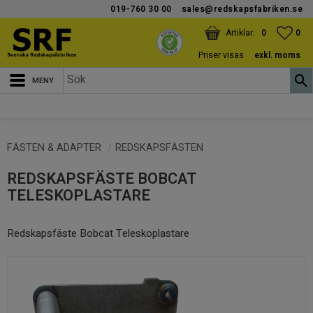
019-760 30 00
sales@redskapsfabriken.se
Meny
KUNDVAGN
ANTAL PRODUKTER:
FAV
ANT
0
0
Priser visas
exkl. moms
FÄSTEN & ADAPTER
REDSKAPSFÄSTEN
REDSKAPSFÄSTE BOBCAT
TELESKOPLASTARE
Redskapsfäste Bobcat Teleskoplastare