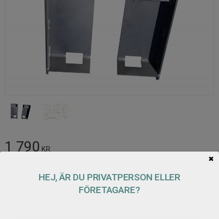
1 790
KR
✖
Antal
HEJ, ÄR DU PRIVATPERSON ELLER
Lägg t
KÖP
FÖRETAGARE?