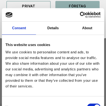
Lagerstatus
4 par i lager
Artikelnr
15669008
PRIVAT
FÖRETAG
Consent
Details
About
This website uses cookies
REDSKAPSFÄSTE
We use cookies to personalise content and ads, to
SRF Redskapsfäste av högsta kvalitet.
provide social media features and to analyse our traffic.
Våra redskapsfästen är utskurna i kraftigt 355 material.
We also share information about your use of our site with
our social media, advertising and analytics partners who
Vikt styck: 12 kg
may combine it with other information that you’ve
Materialtjocklek 10 mm
provided to them or that they’ve collected from your use
of their services.
C