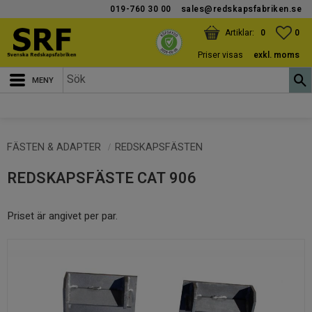
019-760 30 00
sales@redskapsfabriken.se
Meny
KUNDVAGN
ANTAL PRODUKTER:
FAV
ANT
0
0
Priser visas
exkl. moms
FÄSTEN & ADAPTER
REDSKAPSFÄSTEN
REDSKAPSFÄSTE CAT 906
Priset är angivet per par.