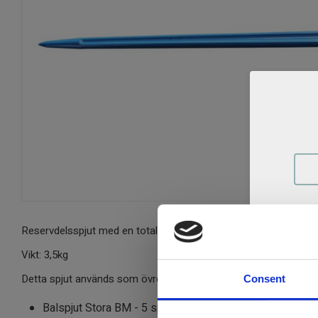
Reservdelsspjut med en total längd på 810mm.
Vikt: 3,5kg
Detta spjut används som övre spjut på;
Consent
Balspjut Stora BM - 5 spjut (Art.nr: 100179100909)