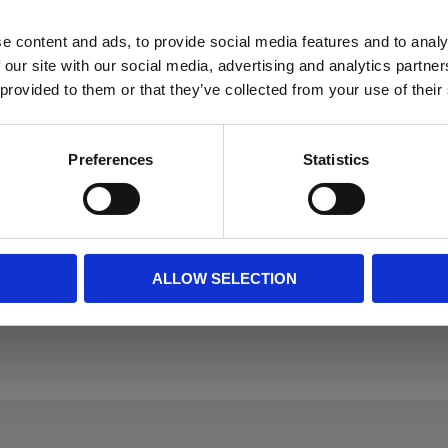
e content and ads, to provide social media features and to analy
n passar i hylsan på samtliga av våra
 our site with our social media, advertising and analytics partn
 provided to them or that they’ve collected from your use of their
följande krokodilgrepar;
700)
Preferences
Statistics
9)
0515)
8)
ALLOW SELECTION
86)