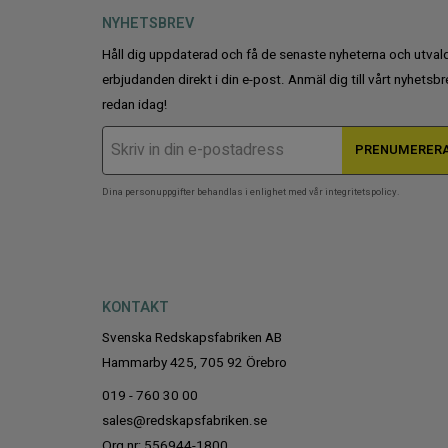
NYHETSBREV
o
n
Håll dig uppdaterad och få de senaste nyheterna och utval
erbjudanden direkt i din e-post. Anmäl dig till vårt nyhetsbr
redan idag!
PRENUMERER
Dina personuppgifter behandlas i enlighet med vår
integritetspolicy
.
KONTAKT
Svenska Redskapsfabriken AB
Hammarby 425, 705 92 Örebro
019 - 760 30 00
sales@redskapsfabriken.se
Org nr: 556944-1800