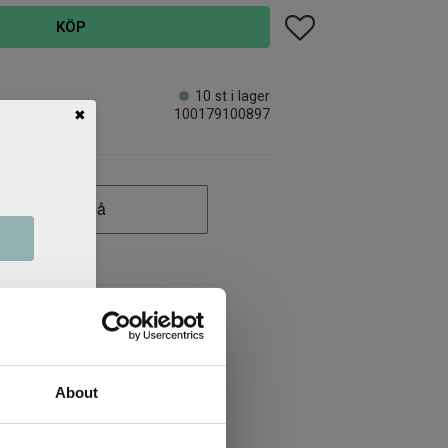
Lägg till i favoriter
KÖP
10 st i lager
100179100897
✖
About