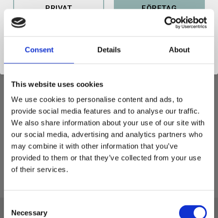
PRIVAT
FÖRETAG
Consent
Details
About
Svensktillverkade Olofsfors SharqEdges™ plana vägstål för både
snöröjning, grushyvling samt planering.
This website uses cookies
Håldelning: C-C 305 mm
We use cookies to personalise content and ads, to
Längd: 692 mm
provide social media features and to analyse our traffic.
Höjd: 200 mm
We also share information about your use of our site with
Tjocklek: 10 mm
our social media, advertising and analytics partners who
Bulthål: 3x2
may combine it with other information that you’ve
Vikt: 10,7 kg
provided to them or that they’ve collected from your use
of their services.
C
Necessary
o