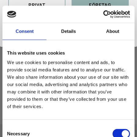
PRIVAT
FÖRETAG
Consent
Details
About
Svensktillverkade Olofsfors SharqEdges™ plana vägstål för både
snöröjning, grushyvling samt planering.
This website uses cookies
Håldelning: C-C 305 mm
We use cookies to personalise content and ads, to
Längd: 991 mm
provide social media features and to analyse our traffic.
Höjd: 200 mm
We also share information about your use of our site with
Tjocklek: 10 mm
our social media, advertising and analytics partners who
Bulthål: 4x2
may combine it with other information that you’ve
Vikt: 15,3 kg
provided to them or that they’ve collected from your use
of their services.
C
Necessary
o