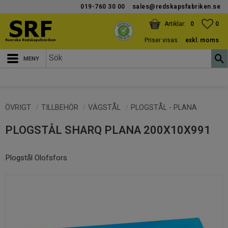
019-760 30 00
sales@redskapsfabriken.se
Meny
KUNDVAGN
ANTAL PRODUKTER:
FAV
ANT
0
0
Priser visas
exkl. moms
ÖVRIGT
TILLBEHÖR
VÄGSTÅL
PLOGSTÅL - PLANA
PLOGSTÅL SHARQ PLANA 200X10X991
Plogstål Olofsfors