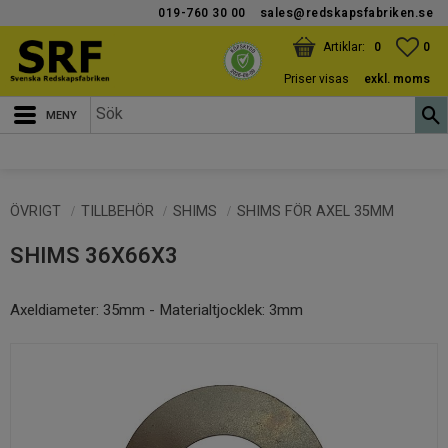
019-760 30 00
sales@redskapsfabriken.se
Meny
KUNDVAGN
ANTAL PRODUKTER:
FAV
ANT
0
0
Priser visas
exkl. moms
ÖVRIGT
TILLBEHÖR
SHIMS
SHIMS FÖR AXEL 35MM
SHIMS 36X66X3
Axeldiameter: 35mm - Materialtjocklek: 3mm