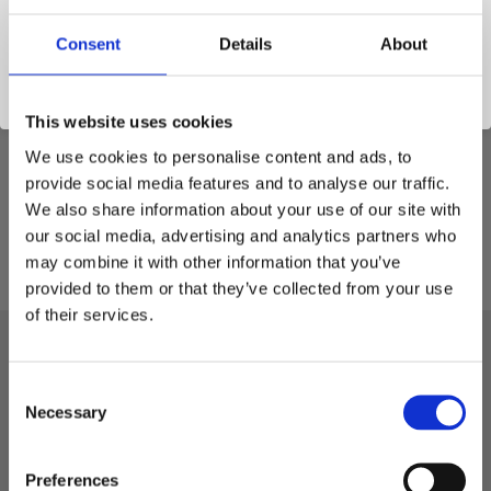
Consent
Details
About
This website uses cookies
Shims passande för axeldiameter på 35mm. Minimerar risken för
We use cookies to personalise content and ads, to
onödigt slitage och perfekt för dig som exempelvis behöver
provide social media features and to analyse our traffic.
minska ner bredden på ditt snabbfäste eller tiltmellandel.
We also share information about your use of our site with
Materialtjocklek: 3mm
our social media, advertising and analytics partners who
may combine it with other information that you’ve
provided to them or that they’ve collected from your use
of their services.
NYHETSBREV
C
Necessary
o
Håll dig uppdaterad och få de senaste nyheterna och utvalda
n
erbjudanden direkt i din e-post. Anmäl dig till vårt nyhetsbrev
s
redan idag!
Preferences