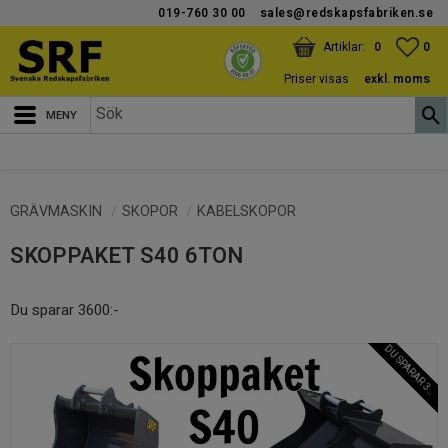
019-760 30 00
sales@redskapsfabriken.se
Meny
KUNDVAGN
ANTAL PRODUKTER:
FAV
ANT
0
0
Priser visas
exkl. moms
GRÄVMASKIN
SKOPOR
KABELSKOPOR
SKOPPAKET S40 6TON
Du sparar 3600:-
6
R