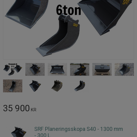
Nedsatt pris:
35 900
KR
SRF Planeringsskopa S40 - 1300 mm
- 300 L