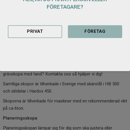
FÖRETAGARE?
PRIVAT
FÖRETAG
Skoppaket S40 6ton
Ett mycket prisvärt högkvalitativt skoppaket innehållandes
planeringsskopa, grävskopa och kabelskopa. I detta paket är
grävskopan utrustad med endast skärstål. Önskar du en
grävskopa med tand? Kontakta oss så hjälper vi dig!
Samtliga skopor är tillverkade i Sverige med skärstål i HB 500
och slitdelar i Hardox 450.
Skoporna är tillverkade för maskiner med en rekommenderad vikt
på ca 6ton.
Planeringsskopa
Planeringsskopan lämpar sig för dig som ska justera eller