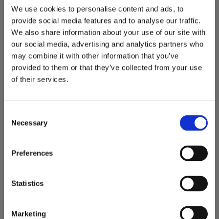
Kontakta oss på 019-760 3000 eller sales@redskapsfabriken.se
We use cookies to personalise content and ads, to
provide social media features and to analyse our traffic.
We also share information about your use of our site with
our social media, advertising and analytics partners who
may combine it with other information that you’ve
provided to them or that they’ve collected from your use
of their services.
C
Necessary
o
n
s
Preferences
e
n
t
Statistics
S
e
Marketing
l