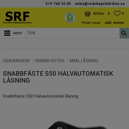
019-760 30 00
sales@redskapsfabriken.se
Meny
KUNDVAGN
ANTAL PRODUKTER:
FAV
ANT
0
0
Priser visas
exkl. moms
GRÄVMASKIN
SNABBFÄSTEN
MAN. LÅSNING
SNABBFÄSTE S50 HALVAUTOMATISK
LÅSNING
Snabbfäste S50 Halvautomatisk låsning