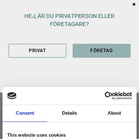
✖
Lagerstatus
Beställningsvara
ca 4-5 veckor
Artikelnr
100179101294
HEJ, ÄR DU PRIVATPERSON ELLER
FÖRETAGARE?
PRIVAT
FÖRETAG
mattguidesnabbfaste-srf.pdf
SNABBFÄSTE
Fäste: S50
Halvautomatisk låsning
Consent
Details
About
Tillverkad i Sverige
Tillverkas på beställning efter din maskins infästningsmått.
This website uses cookies