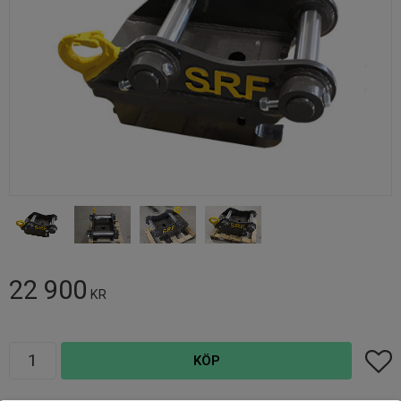
22 900
KR
Antal
Lägg t
KÖP