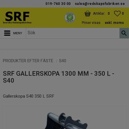
019-760 30 00
sales@redskapsfabriken.se
Meny
KUNDVAGN
ANTAL PRODUKTER:
FAV
ANT
0
0
Priser visas
exkl. moms
PRODUKTER EFTER FÄSTE
S40
SRF GALLERSKOPA 1300 MM - 350 L -
S40
Gallerskopa S40 350 L SRF