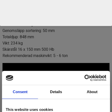
Bredd: 1300 mm
Volym: 350 liter
Axeldiameter sortering: 30 mm
CC axlar sortering: 80 mm
Genomsläpp sortering: 50 mm
Totaldjup: 848 mm
Vikt: 234 kg
Skärstål 16 x 150 mm 500 Hb
Rekommenderad maskinvikt: 5 - 6 ton
Consent
Details
About
This website uses cookies