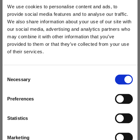
We use cookies to personalise content and ads, to
provide social media features and to analyse our traffic.
We also share information about your use of our site with
SRF Gallerskopa 350 L 1300 mm ute hos kund.
our social media, advertising and analytics partners who
may combine it with other information that you’ve
provided to them or that they’ve collected from your use
of their services.
C
Necessary
o
n
s
Preferences
e
n
t
Statistics
S
e
Relaterade produkter
Marketing