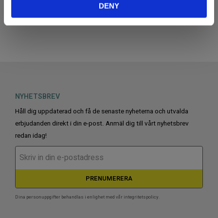
DENY
KÖP
KÖP
Lägg till i favoriter
Lägg
NYHETSBREV
Håll dig uppdaterad och få de senaste nyheterna och utvalda
erbjudanden direkt i din e-post. Anmäl dig till vårt nyhetsbrev
redan idag!
PRENUMERERA
Dina personuppgifter behandlas i enlighet med vår
integritetspolicy
.