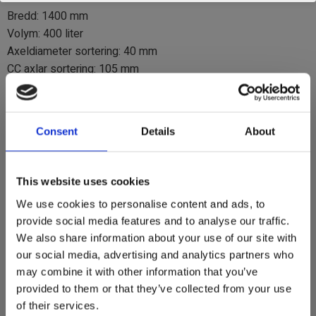
Bredd: 1400 mm
Volym: 400 liter
Axeldiameter sortering: 40 mm
CC axlar sortering: 105 mm
Genomsläpp sortering: 65 mm
Totaldjup: 925 mm
Vikt: 322 kg
Consent
Details
About
Skärstål 16 x 150 mm 500 Hb
Rekommenderad maskinvikt: 7 - 8 ton
This website uses cookies
We use cookies to personalise content and ads, to
provide social media features and to analyse our traffic.
We also share information about your use of our site with
our social media, advertising and analytics partners who
may combine it with other information that you’ve
provided to them or that they’ve collected from your use
of their services.