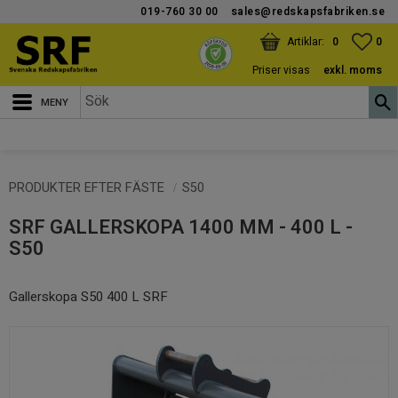
019-760 30 00
sales@redskapsfabriken.se
Meny
KUNDVAGN
ANTAL PRODUKTER:
FAV
ANT
0
0
Priser visas
exkl. moms
PRODUKTER EFTER FÄSTE
S50
SRF GALLERSKOPA 1400 MM - 400 L -
S50
Gallerskopa S50 400 L SRF