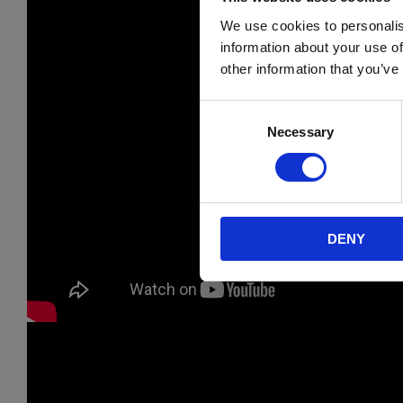
We use cookies to personalis
information about your use of
other information that you’ve
C
Necessary
o
n
s
e
n
DENY
t
S
e
l
e
c
t
i