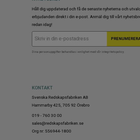
Håll dig uppdaterad och få de senaste nyheterna och utval
erbjudanden direkt i din e-post. Anmäl dig till vårt nyhetsbr
redan idag!
PRENUMERER
Dina personuppgifter behandlas i enlighet med vår
integritetspolicy
.
KONTAKT
Svenska Redskapsfabriken AB
Hammarby 425, 705 92 Örebro
019 - 760 30 00
sales@redskapsfabriken.se
Org nr: 556944-1800