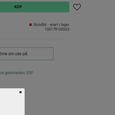
Lägg till i favoriter
KÖP
Slutsåld - snart i lager
100179100553
opa grävmaskin SRF
✖