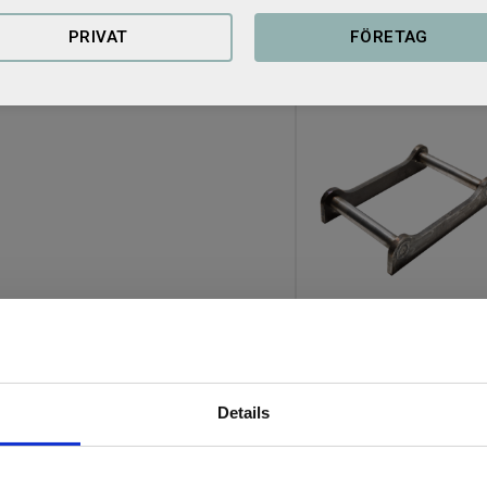
PRIVAT
FÖRETAG
Relaterade produkter
 vill tex. sortera ut olika storlekar
Grindfäste S60
Grindfäste S60
2 390
KR
Details
14 st i lager
KÖP