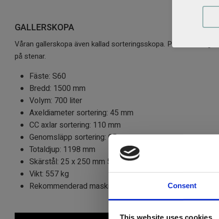
GALLERSKOPA
Våran gallerskopa även kallad sorteringsskopa. Perfekt till dig som
på stenar.
Fäste: S60
Bredd: 1500 mm
Volym: 700 liter
Axeldiameter sortering: 45 mm
CC axlar sortering: 110 mm
Genomsläpp sortering: 65 mm
Totaldjup: 1198 mm
Skärstål: 25 x 250 mm 500 Hb
Vikt: 557 kg
Rekommenderad maskinvikt: 14 - 16 ton
Consent
This website uses cookies