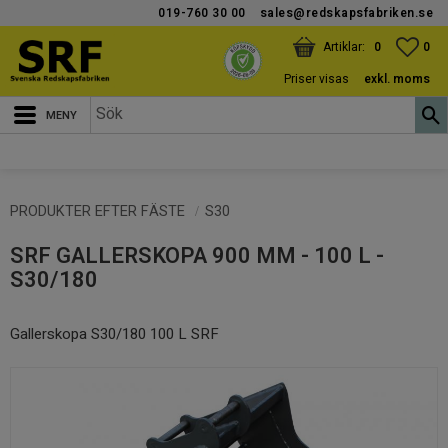
019-760 30 00
sales@redskapsfabriken.se
Meny
KUNDVAGN
ANTAL PRODUKTER:
FAV
ANT
0
0
Priser visas
exkl. moms
PRODUKTER EFTER FÄSTE
S30
SRF GALLERSKOPA 900 MM - 100 L -
S30/180
Gallerskopa S30/180 100 L SRF