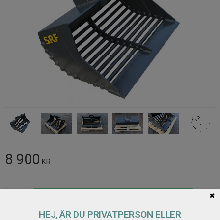
8 900
KR
Antal
Lägg t
✖
KÖP
HEJ, ÄR DU PRIVATPERSON ELLER