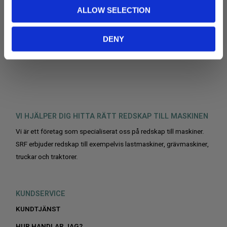
o
ALLOW SELECTION
n
PRENUMERERA
DENY
Dina personuppgifter behandlas i enlighet med vår
integritetspolicy
.
VI HJÄLPER DIG HITTA RÄTT REDSKAP TILL MASKINEN
Vi är ett företag som specialiserat oss på redskap till maskiner.
SRF erbjuder redskap till exempelvis lastmaskiner, grävmaskiner,
truckar och traktorer.
KUNDSERVICE
KUNDTJÄNST
HUR HANDLAR JAG?