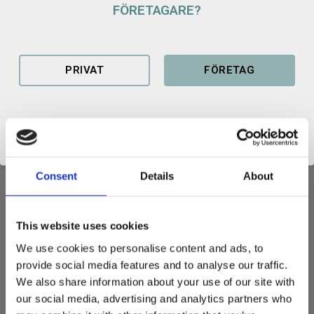
FÖRETAGARE?
Lagerstatus
Slutsåld - snart i lager
Artikelnr
100179100941
PRIVAT
FÖRETAG
Produktblad gallerskopa grävmaskin SRF
Consent
Details
About
GALLERSKOPA
This website uses cookies
Våran gallerskopa även kallad sorteringsskopa. Perfekt till dig
som vill tex. sortera ut olika storlekar på stenar.
We use cookies to personalise content and ads, to
provide social media features and to analyse our traffic.
Fäste: S30/180
We also share information about your use of our site with
Bredd: 900 mm
our social media, advertising and analytics partners who
Volym: 100 liter