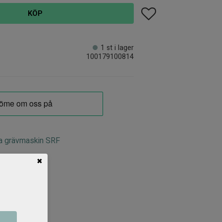
Lägg till i favoriter
KÖP
1 st i lager
100179100814
a grävmaskin SRF
✖