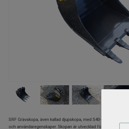
SRF Grävskopa, även kallad djupskopa, med S40-fäste. Tillverka
och användaregenskaper. Skopan är utvecklad för att klara grävni