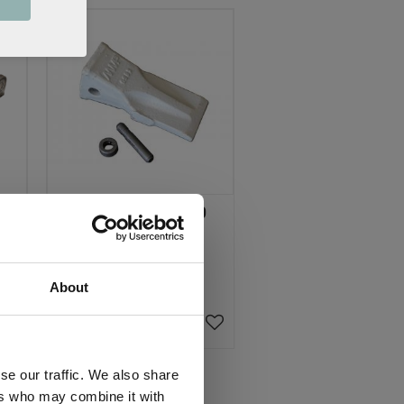
Cat tand SYL J200
Cat tand J200
189
KR
About
22 st i lager
KÖP
Lägg till i favoriter
Lägg till i favoriter
se our traffic. We also share
ers who may combine it with