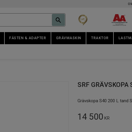
O
FÄSTEN & ADAPTER
GRÄVMASKIN
TRAKTOR
LASTM
SRF GRÄVSKOPA S4
Grävskopa S40 200 L tand 
14 500
KR
Antal