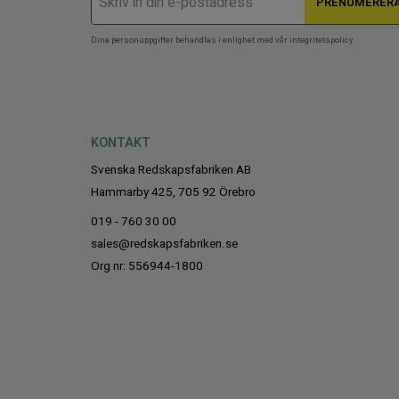
PRENUMERER
Dina personuppgifter behandlas i enlighet med vår
integritetspolicy
.
KONTAKT
Svenska Redskapsfabriken AB
Hammarby 425, 705 92 Örebro
019 - 760 30 00
sales@redskapsfabriken.se
Org nr: 556944-1800