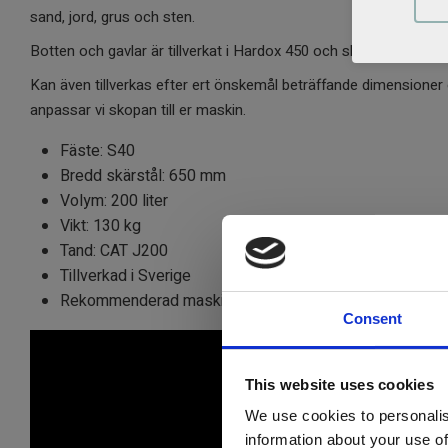
sand, jord, grus och sten.
Botten och gavlar är tillverkat i Hardox 450 och skärstål i 500 
Kan även tillverkas efter ert önskemål beträffande dimensioner 
anpassar vi skopan till er maskin.
Fäste: S40
Bredd skärstål: 650 mm
Volym: 200 liter
Vikt: 130 kg
Tand: CAT J200
Tillverkad i Sverige
Rekommenderad maskinvikt: 4 - 5 ton
Consent
This website uses cookies
We use cookies to personalis
information about your use of