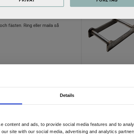
HB.
och fästen. Ring eller maila så
Grindfäste S40
Grindfäste S40
849
KR
Details
32 st i lager
KÖP
e content and ads, to provide social media features and to analy
 our site with our social media, advertising and analytics partn