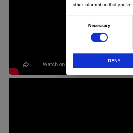
other information that you’ve
C
Necessary
o
n
s
e
n
DENY
t
S
e
l
e
c
t
i
o
n