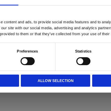
d i Sverige med fokus på hållbarhet
ng i olika material, bland annat
e content and ads, to provide social media features and to analy
 our site with our social media, advertising and analytics partn
 (sidostål på framsida gavel och
 provided to them or that they’ve collected from your use of their
HB.
och fästen. Ring eller maila så
Preferences
Statistics
ALLOW SELECTION