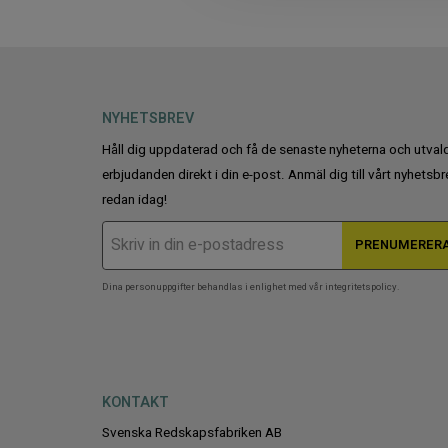
t
i
o
n
NYHETSBREV
Håll dig uppdaterad och få de senaste nyheterna och utval
erbjudanden direkt i din e-post. Anmäl dig till vårt nyhetsbr
redan idag!
PRENUMERER
Dina personuppgifter behandlas i enlighet med vår
integritetspolicy
.
KONTAKT
Svenska Redskapsfabriken AB