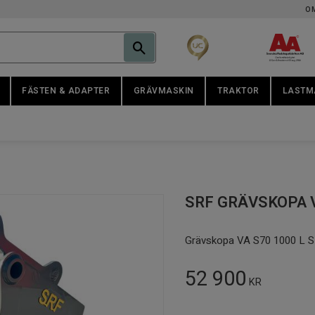
O
FÄSTEN & ADAPTER
GRÄVMASKIN
TRAKTOR
LASTM
SRF GRÄVSKOPA V
Grävskopa VA S70 1000 L 
52 900
KR
Antal