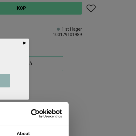
Lägg till i favoriter
KÖP
1 st i lager
100179101989
✖
About