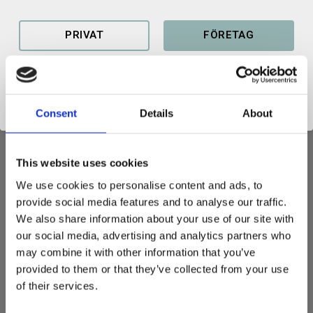
PRIVAT
FÖRETAG
PLANERINGSSKOPA GIANT
Consent
Details
About
Kraftig skopa med låg rygg och lång botten vilket är idealiskt vid
planeringsarbete. Med den här skopan har du full koll på
frontskäret, vilket är oslagbart vid många typer av arbeten.
This website uses cookies
Slitribbor i botten och förstärkning i gavlar.
We use cookies to personalise content and ads, to
provide social media features and to analyse our traffic.
Just denna planeringsskopa togs fram med en bredd på
We also share information about your use of our site with
1300mm.
our social media, advertising and analytics partners who
Detta är en tillverkningsprodukt och ett exempel på produkter vi
may combine it with other information that you’ve
kan ta fram efter era önskemål. Vill ni exempelvis ha en annan
provided to them or that they’ve collected from your use
volym, fäste, djup etc. går detta givetvis att ordna. Hör av er till
of their services.
oss i kontaktformuläret eller på sales@redskapsfabriken.se