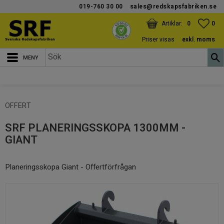
019-760 30 00
sales@redskapsfabriken.se
Meny
KUNDVAGN
ANTAL PRODUKTER:
FAV
ANT
0
0
Priser visas
exkl. moms
OFFERT
SRF PLANERINGSSKOPA 1300MM -
GIANT
Planeringsskopa Giant - Offertförfrågan