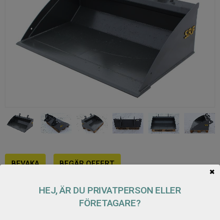
BEVAKA
BEGÄR OFFERT
✖
HEJ, ÄR DU PRIVATPERSON ELLER
Lagerstatus
Offert förfrågan
FÖRETAGARE?
Artikelnr
100179101351