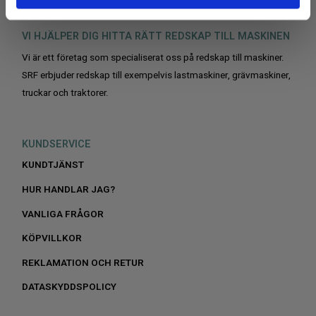
VI HJÄLPER DIG HITTA RÄTT REDSKAP TILL MASKINEN
Vi är ett företag som specialiserat oss på redskap till maskiner.
SRF erbjuder redskap till exempelvis lastmaskiner, grävmaskiner,
truckar och traktorer.
KUNDSERVICE
KUNDTJÄNST
HUR HANDLAR JAG?
VANLIGA FRÅGOR
KÖPVILLKOR
REKLAMATION OCH RETUR
DATASKYDDSPOLICY