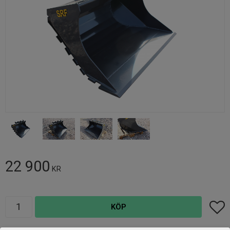
22 900
KR
Antal
Lägg t
KÖP