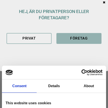
✖
Lagerstatus
1 st i lager
Artikelnr
100179100818
HEJ, ÄR DU PRIVATPERSON ELLER
FÖRETAGARE?
PRIVAT
FÖRETAG
Produktblad planeringsskopa grävmaskin SRF
PLANERINGSSKOPA
Justera eller planera med en bredd som passar dig och din
maskin.
Consent
Details
About
Fäste: S50
Bredd: 1400 mm
This website uses cookies
Volym: 400 liter