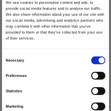
We use cookies to personalise content and ads, to
Vikt: 260 kg
provide social media features and to analyse our traffic.
Slitribbor
We also share information about your use of our site with
Tillverkad i Sverige
our social media, advertising and analytics partners who
may combine it with other information that you’ve
Maskinvikt: 8 - 10 ton
provided to them or that they’ve collected from your use
of their services.
C
Necessary
o
n
s
Preferences
e
n
t
Statistics
S
e
Marketing
l