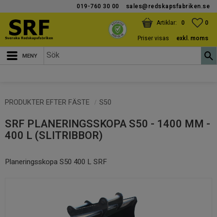
019-760 30 00
sales@redskapsfabriken.se
Meny
KUNDVAGN
ANTAL PRODUKTER:
FAV
ANT
0
0
Priser visas
exkl. moms
PRODUKTER EFTER FÄSTE
S50
SRF PLANERINGSSKOPA S50 - 1400 MM -
400 L (SLITRIBBOR)
Planeringsskopa S50 400 L SRF