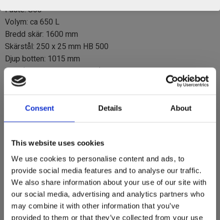
Fäste: S60
Volym: ca 650 L
Bredd skär: 1600 mm
Skärstål: 250 x 25 mm HB 500
Djup botten: 1015 mm
Djup (skär till rygg utvändigt): 1320 mm
Slitribbor i Hardox
Vikt: ca 537 kg
Rekommenderad maskinvikt: 14 - 16 ton
Consent
Details
About
This website uses cookies
We use cookies to personalise content and ads, to
provide social media features and to analyse our traffic.
We also share information about your use of our site with
our social media, advertising and analytics partners who
may combine it with other information that you’ve
provided to them or that they’ve collected from your use