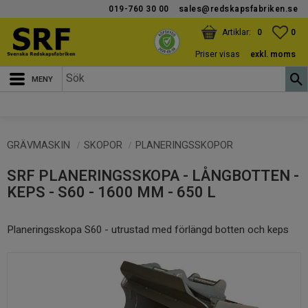
019-760 30 00
sales@redskapsfabriken.se
Meny
KUNDVAGN
ANTAL PRODUKTER:
FAV
ANT
0
0
Priser visas
exkl. moms
GRÄVMASKIN
SKOPOR
PLANERINGSSKOPOR
SRF PLANERINGSSKOPA - LÅNGBOTTEN -
KEPS - S60 - 1600 MM - 650 L
Planeringsskopa S60 - utrustad med förlängd botten och keps