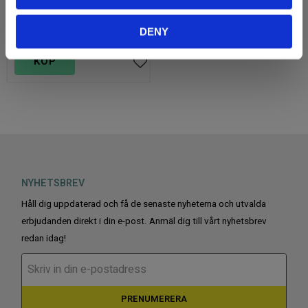
35 900
KR
DENY
1 st i lager
KÖP
Lägg till i favoriter
NYHETSBREV
Håll dig uppdaterad och få de senaste nyheterna och utvalda
erbjudanden direkt i din e-post. Anmäl dig till vårt nyhetsbrev
redan idag!
PRENUMERERA