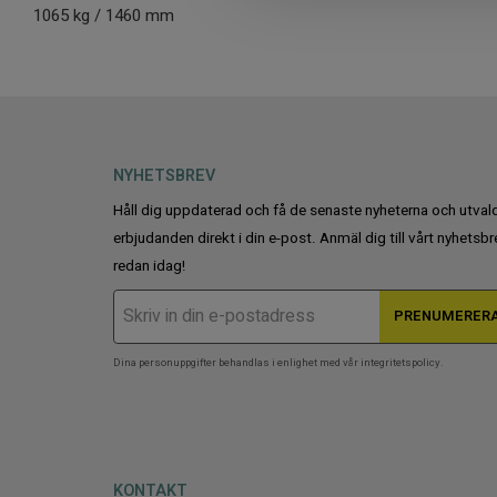
1065 kg / 1460 mm
c
t
i
o
n
NYHETSBREV
Håll dig uppdaterad och få de senaste nyheterna och utval
erbjudanden direkt i din e-post. Anmäl dig till vårt nyhetsbr
redan idag!
PRENUMERER
Dina personuppgifter behandlas i enlighet med vår
integritetspolicy
.
KONTAKT