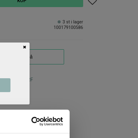
KÖP
3 st i lager
100179100586
✖
lyft traktor SRF