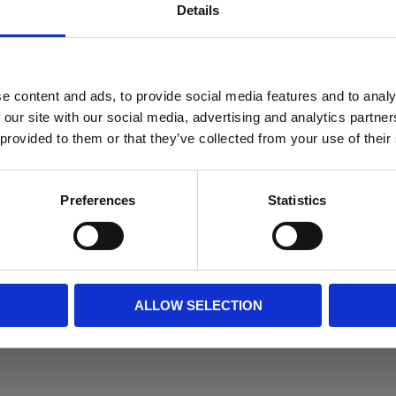
Details
ken.
e content and ads, to provide social media features and to analy
 our site with our social media, advertising and analytics partn
 provided to them or that they’ve collected from your use of their
Preferences
Statistics
Storsäckslyft Eur
Total kapacitet: 1500kg
7 900
KR
5 st i lager
ALLOW SELECTION
KÖP