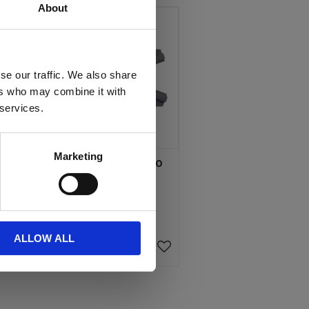
About
se our traffic. We also share
ers who may combine it with
 services.
Marketing
o
Redskapsfäste Euro
Priset är angivet per par.
990
KR
6 par i lager
ALLOW ALL
KÖP
Lägg till i favoriter
Lägg till i favoriter