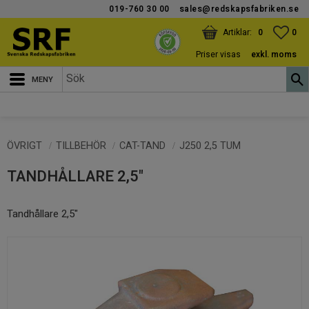
019-760 30 00
sales@redskapsfabriken.se
Meny
KUNDVAGN
ANTAL PRODUKTER:
FAV
ANT
0
0
Priser visas
exkl. moms
ÖVRIGT
TILLBEHÖR
CAT-TAND
J250 2,5 TUM
TANDHÅLLARE 2,5"
Tandhållare 2,5"