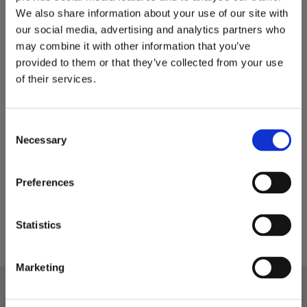
We also share information about your use of our site with
our social media, advertising and analytics partners who
may combine it with other information that you’ve
provided to them or that they’ve collected from your use
of their services.
Cat tand SYL J250
C
Cat tand J250
Necessary
o
249
KR
n
17 st i lager
s
Preferences
KÖP
e
Lägg till i favoriter
n
t
Statistics
S
e
Marketing
l
e