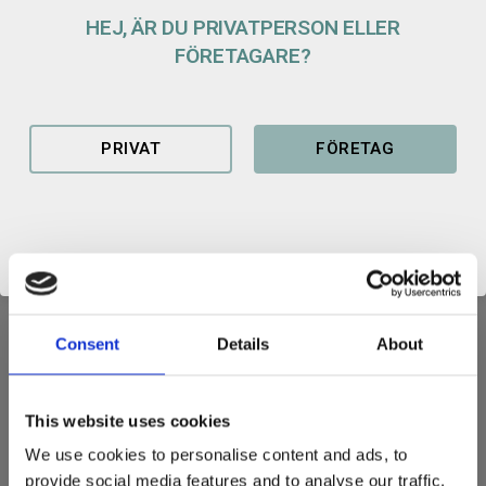
HEJ, ÄR DU PRIVATPERSON ELLER
FÖRETAGARE?
TANDHÅLLARE
PRIVAT
FÖRETAG
Tandhållare CAT J system
Gaffelhållare för grävmaskin, anpassad för 25mm skär med 23°
vinkel.
Storlek: 2,5 "
Vikt: 4,6 kg
Consent
Details
About
Relaterade produkter
This website uses cookies
We use cookies to personalise content and ads, to
provide social media features and to analyse our traffic.