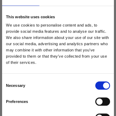
SRF Kombi 
STORA BM-PAKETET 
planeringsskopa Stora BM 
(Planeringsskopa 2500mm 
/ S60 - 2500 mm
& Gaffelställ 5ton)
This website uses cookies
Kombi planeringsskopa Stora
BM / S60 SRF
We use cookies to personalise content and ads, to
41 900
43 500
KR
KR
provide social media features and to analyse our traffic.
2 st i lager
3 pkt. i lager
We also share information about your use of our site with
our social media, advertising and analytics partners who
KÖP
KÖP
Lägg till i favoriter
Lägg
may combine it with other information that you’ve
provided to them or that they’ve collected from your use
DU SPARAR 7000KR
of their services.
C
Necessary
o
n
s
Preferences
e
n
SRF Planeringsskopa Stora 
STORA BM-PAKETET 