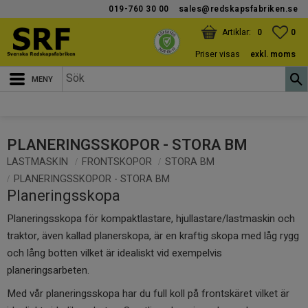
019-760 30 00
sales@redskapsfabriken.se
Meny
KUNDVAGN
ANTAL PRODUKTER:
FAV
ANT
0
0
Priser visas
exkl. moms
PLANERINGSSKOPOR - STORA BM
LASTMASKIN
FRONTSKOPOR
STORA BM
PLANERINGSSKOPOR - STORA BM
Planeringsskopa
Planeringsskopa för kompaktlastare, hjullastare/lastmaskin och
traktor, även kallad planerskopa, är en kraftig skopa med låg rygg
och lång botten vilket är idealiskt vid exempelvis
planeringsarbeten.
Med vår planeringsskopa har du full koll på frontskäret vilket är