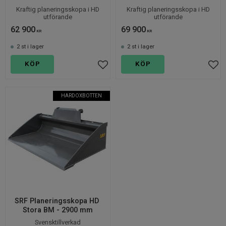
Kraftig planeringsskopa i HD
Kraftig planeringsskopa i HD
utförande
utförande
62 900
69 900
KR
KR
2 st i lager
2 st i lager
KÖP
KÖP
Lägg till i favoriter
Lägg
HARDOXBOTTEN
SRF Planeringsskopa HD 
Stora BM - 2900 mm
Svensktillverkad