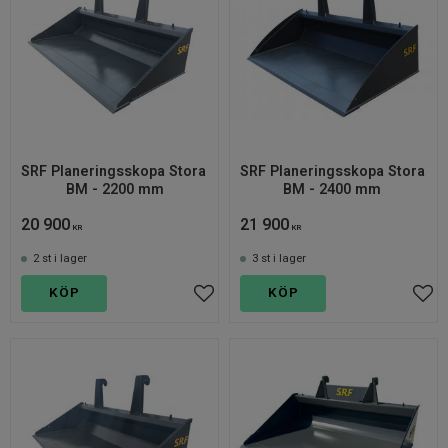
SRF Planeringsskopa Stora 
SRF Planeringsskopa Stora 
BM - 2200 mm
BM - 2400 mm 
20 900
21 900
KR
KR
2 st i lager
3 st i lager
KÖP
KÖP
Lägg till i favoriter
Lägg