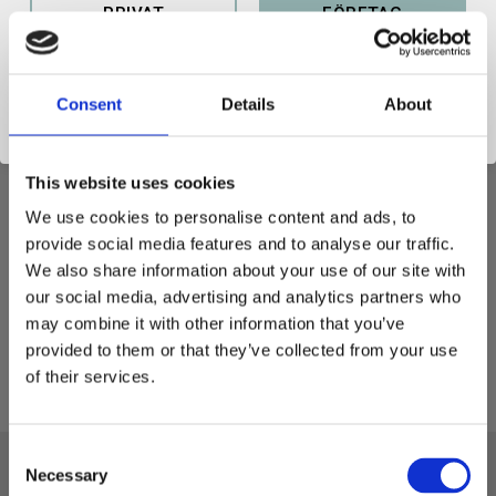
PRIVAT
FÖRETAG
Consent
Details
About
Gaffelställ - S45 2,5 ton - 
1200/1800
This website uses cookies
Bredd: 1200mm Gafflar:
1800mm
We use cookies to personalise content and ads, to
11 900
provide social media features and to analyse our traffic.
KR
We also share information about your use of our site with
2 pkt. i lager
our social media, advertising and analytics partners who
KÖP
may combine it with other information that you’ve
Lägg till i favoriter
provided to them or that they’ve collected from your use
of their services.
C
Necessary
o