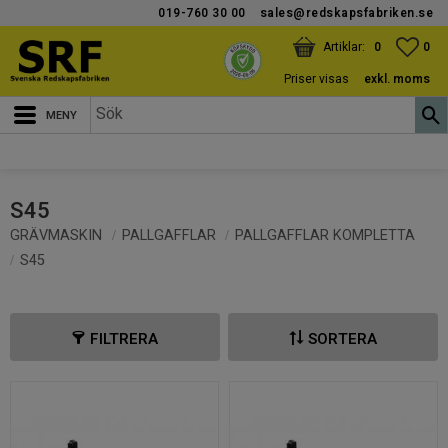
019-760 30 00
sales@redskapsfabriken.se
Meny
KUNDVAGN
ANTAL PRODUKTER:
FAV
ANT
0
0
Priser visas
exkl. moms
S45
GRÄVMASKIN
PALLGAFFLAR
PALLGAFFLAR KOMPLETTA
S45
FILTRERA
SORTERA