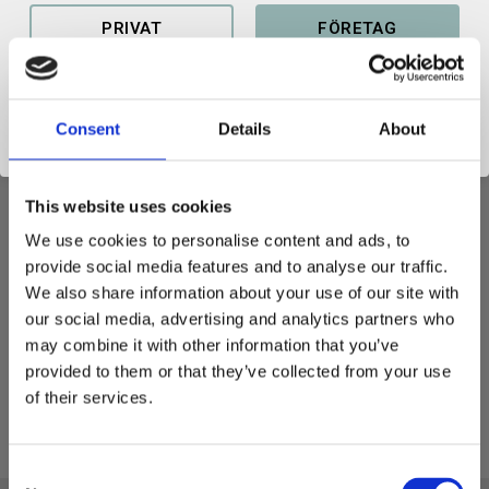
PRIVAT
FÖRETAG
Consent
Details
About
This website uses cookies
Shims 66x105x3
We use cookies to personalise content and ads, to
Axeldiameter: 65mm -
Materialtjocklek: 3mm
provide social media features and to analyse our traffic.
76
We also share information about your use of our site with
KR
our social media, advertising and analytics partners who
4 st i lager
may combine it with other information that you’ve
KÖP
provided to them or that they’ve collected from your use
Lägg till i favoriter
of their services.
C