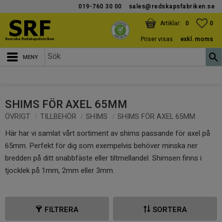
019-760 30 00
sales@redskapsfabriken.se
Meny
KUNDVAGN
ANTAL PRODUKTER:
FAV
ANT
0
0
Priser visas
exkl. moms
SHIMS FÖR AXEL 65MM
ÖVRIGT
TILLBEHÖR
SHIMS
SHIMS FÖR AXEL 65MM
Här har vi samlat vårt sortiment av shims passande för axel på
65mm. Perfekt för dig som exempelvis behöver minska ner
bredden på ditt snabbfäste eller tiltmellandel. Shimsen finns i
tjocklek på 1mm, 2mm eller 3mm.
FILTRERA
SORTERA