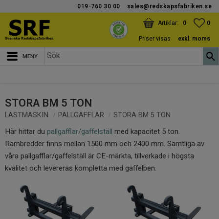
019-760 30 00
sales@redskapsfabriken.se
Meny
KUNDVAGN
ANTAL PRODUKTER:
FAV
ANT
0
0
Priser visas
exkl. moms
STORA BM 5 TON
LASTMASKIN
PALLGAFFLAR
STORA BM 5 TON
Här hittar du
pallgafflar/gaffelställ
med kapacitet 5 ton.
Rambredder finns mellan 1500 mm och 2400 mm. Samtliga av
våra pallgafflar/gaffelställ är CE-märkta, tillverkade i högsta
kvalitet och levereras kompletta med gaffelben.