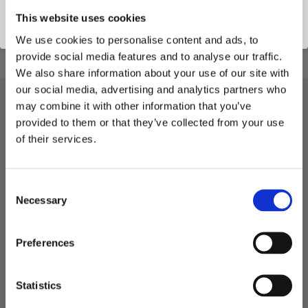
This website uses cookies
We use cookies to personalise content and ads, to
provide social media features and to analyse our traffic.
We also share information about your use of our site with
our social media, advertising and analytics partners who
may combine it with other information that you’ve
provided to them or that they’ve collected from your use
NYHETSBREV
of their services.
Håll dig uppdaterad och få de senaste nyheterna och utvalda
erbjudanden direkt i din e-post. Anmäl dig till vårt nyhetsbrev
redan idag!
C
Necessary
o
n
s
Preferences
PRENUMERERA
e
n
Dina personuppgifter behandlas i enlighet med vår
integritetspolicy
.
t
Statistics
S