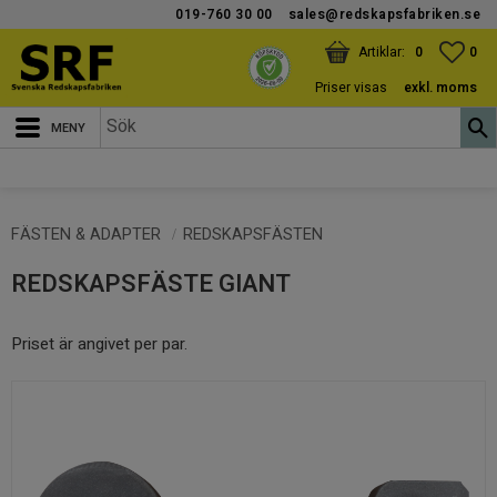
019-760 30 00
sales@redskapsfabriken.se
Meny
KUNDVAGN
ANTAL PRODUKTER:
FAV
ANT
0
0
Priser visas
exkl. moms
FÄSTEN & ADAPTER
REDSKAPSFÄSTEN
REDSKAPSFÄSTE GIANT
Priset är angivet per par.