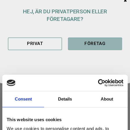
Lagerstatus
2 par i lager
✖
Artikelnr
100259
HEJ, ÄR DU PRIVATPERSON ELLER
FÖRETAGARE?
PRIVAT
FÖRETAG
REDSKAPSFÄSTE
SRF Redskapsfäste av högsta kvalitet.
Våra redskapsfästen är utskurna i kraftigt 355 material.
Vikt styck: 10 kg
Materialtjocklek 25 mm
Consent
Details
About
Relaterade produkter
This website uses cookies
We use cookies to personalise content and ads, to