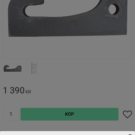
1 390
KR
Antal
Lägg t
KÖP