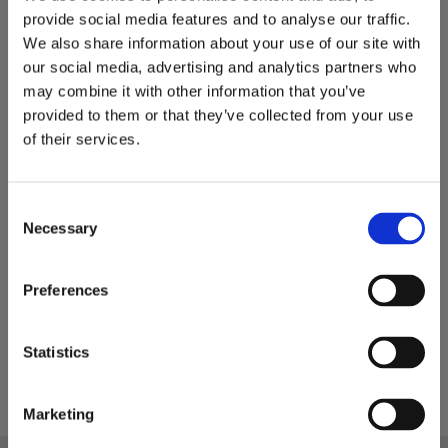
provide social media features and to analyse our traffic.
We also share information about your use of our site with
our social media, advertising and analytics partners who
may combine it with other information that you’ve
provided to them or that they’ve collected from your use
of their services.
GAFFELSTÄLL 2 TON 
C
GIANT 850/1000
Necessary
o
Bredd: 850 mm Gafflar: 1000 mm
n
7 500
KR
s
Preferences
1 st i lager
e
KÖP
n
Lägg till i favoriter
t
Statistics
S
e
Marketing
l