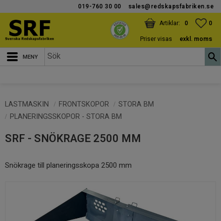
019-760 30 00
sales@redskapsfabriken.se
Meny
KUNDVAGN
ANTAL PRODUKTER:
FAV
ANT
0
0
Priser visas
exkl. moms
LASTMASKIN
FRONTSKOPOR
STORA BM
PLANERINGSSKOPOR - STORA BM
SRF - SNÖKRAGE 2500 MM
Snökrage till planeringsskopa 2500 mm