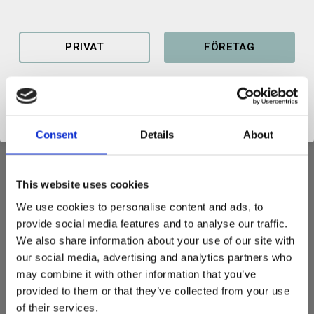
Lägg t
KÖP
PRIVAT
FÖRETAG
Lagerstatus
I lager
Artikelnr
100179101975
Consent
Details
About
This website uses cookies
SRF Snökrage / Förhöjningsdel för planeringsskopa
We use cookies to personalise content and ads, to
Med vår snökrage kan du på ett enkelt sätt öka kapaciteten på
provide social media features and to analyse our traffic.
din planeringsskopa.
We also share information about your use of our site with
our social media, advertising and analytics partners who
Vår snökrage / förhöjningsdel monteras på ryggen och gavlarna
may combine it with other information that you’ve
med bultar. På så sätt kan du hantera större volymer av
provided to them or that they’ve collected from your use
exempelvis snö, flis och spannmål.
of their services.