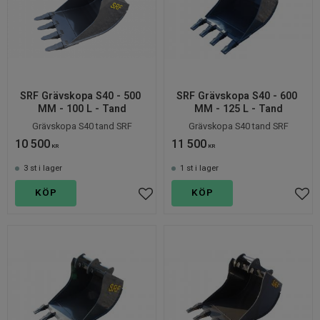
SRF Grävskopa S40 - 500 
SRF Grävskopa S40 - 600 
MM - 100 L - Tand
MM - 125 L - Tand
Grävskopa S40 tand SRF
Grävskopa S40 tand SRF
10 500
11 500
KR
KR
3 st i lager
1 st i lager
KÖP
KÖP
Lägg till i favoriter
Lägg