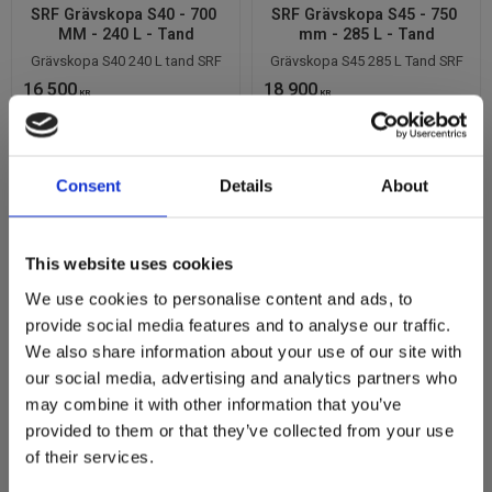
SRF Grävskopa S40 - 700 
SRF Grävskopa S45 - 750 
MM - 240 L - Tand
mm - 285 L - Tand
Grävskopa S40 240 L tand SRF
Grävskopa S45 285 L Tand SRF
16 500
18 900
KR
KR
1 st i lager
2 st i lager
KÖP
KÖP
Lägg till i favoriter
Lägg
Consent
Details
About
This website uses cookies
We use cookies to personalise content and ads, to
provide social media features and to analyse our traffic.
We also share information about your use of our site with
our social media, advertising and analytics partners who
may combine it with other information that you’ve
provided to them or that they’ve collected from your use
of their services.
SRF Grävskopa S45 - 700 
SRF Grävskopa S45 - 800 
mm - 320 L - Tand
mm - 380 L - Tand