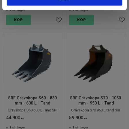
23 500
25 500
KR
KR
1 st i lager
1 st i lager
KÖP
KÖP
Lägg till i favoriter
Lägg
SRF Grävskopa S60 - 830 
SRF Grävskopa S70 - 1050 
mm - 600 L - Tand 
mm - 950 L - Tand
Grävskopa S60 600 L Tand SRF
Grävskopa S70 950 L tand SRF
44 900
59 900
KR
KR
1 st i lager
1 st i lager