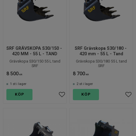
SRF GRÄVSKOPA S30/150 - 
SRF Grävskopa S30/180 - 
420 MM - 55 L - TAND
420 mm - 55 L - Tand
Grävskopa S30/150 55 L tand
Grävskopa S30/180 55 L tand
SRF
SRF
8 500
8 700
KR
KR
1 st i lager
2 st i lager
KÖP
KÖP
Lägg till i favoriter
Lägg