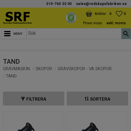
019-760 30 00
sales@redskapsfabriken.se
Meny
KUNDVAGN
ANTAL PRODUKTER:
FAV
ANT
0
0
Priser visas
exkl. moms
TAND
GRÄVMASKIN
SKOPOR
GRÄVSKOPOR - VA SKOPOR
TAND
FILTRERA
SORTERA